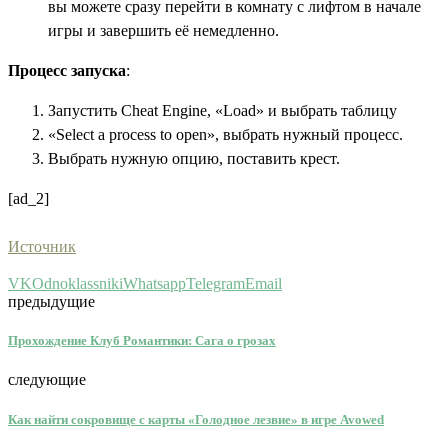
вы можете сразу перейти в комнату с лифтом в начале
игры и завершить её немедленно.
Процесс запуска
:
Запустить Cheat Engine, «Load» и выбрать таблицу
«Select a process to open», выбрать нужный процесс.
Выбрать нужную опцию, поставить крест.
[ad_2]
Источник
VK
Odnoklassniki
Whatsapp
Telegram
Email
предыдущие
Прохождение Клуб Романтики: Сага о грозах
следующие
Как найти сокровище с карты «Голодное лезвие» в игре Avowed