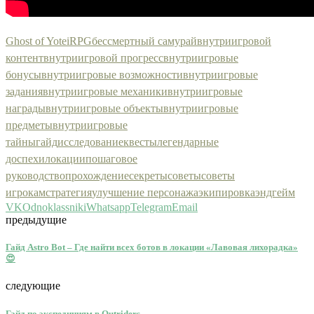
Ghost of Yotei
RPG
бессмертный самурай
внутриигровой
контент
внутриигровой прогресс
внутриигровые
бонусы
внутриигровые возможности
внутриигровые
задания
внутриигровые механики
внутриигровые
награды
внутриигровые объекты
внутриигровые
предметы
внутриигровые
тайны
гайд
исследование
квесты
легендарные
доспехи
локации
пошаговое
руководство
прохождение
секреты
советы
советы
игрокам
стратегия
улучшение персонажа
экипировка
эндгейм
VK
Odnoklassniki
Whatsapp
Telegram
Email
предыдущие
Гайд Astro Bot – Где найти всех ботов в локации «Лавовая лихорадка»
😍
следующие
Гайд по экспедициям в Outriders