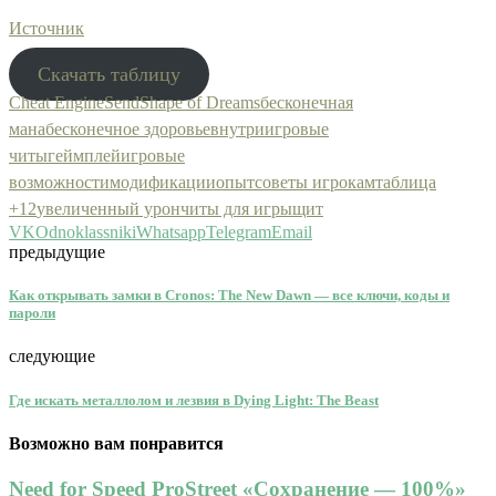
Источник
Скачать таблицу
Cheat Engine
Send
Shape of Dreams
бесконечная
мана
бесконечное здоровье
внутриигровые
читы
геймплей
игровые
возможности
модификации
опыт
советы игрокам
таблица
+12
увеличенный урон
читы для игры
щит
VK
Odnoklassniki
Whatsapp
Telegram
Email
предыдущие
Как открывать замки в Cronos: The New Dawn — все ключи, коды и
пароли
следующие
Где искать металлолом и лезвия в Dying Light: The Beast
Возможно вам понравится
Need for Speed ProStreet «Сохранение — 100%»