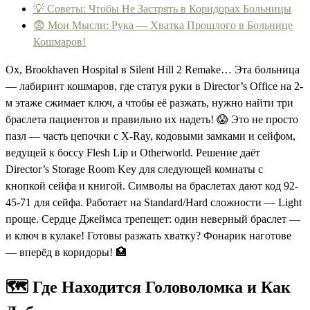
💡 Советы: Чтобы Не Застрять в Коридорах Больницы
😨 Мои Мысли: Рука — Хватка Прошлого в Больнице
Кошмаров!
Ох, Brookhaven Hospital в Silent Hill 2 Remake… Эта больница
— лабиринт кошмаров, где статуя руки в Director’s Office на 2-
м этаже сжимает ключ, а чтобы её разжать, нужно найти три
браслета пациентов и правильно их надеть! 😱 Это не просто
пазл — часть цепочки с X-Ray, кодовыми замками и сейфом,
ведущей к боссу Flesh Lip и Otherworld. Решение даёт
Director’s Storage Room Key для следующей комнаты с
кнопкой сейфа и книгой. Символы на браслетах дают код 92-
45-71 для сейфа. Работает на Standard/Hard сложности — Light
проще. Сердце Джеймса трепещет: один неверный браслет —
и ключ в кулаке! Готовы разжать хватку? Фонарик наготове
— вперёд в коридоры! 🏥
🗺️ Где Находится Головоломка и Как