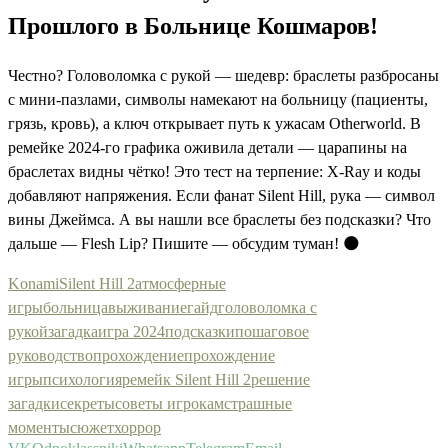
Прошлого в Больнице Кошмаров!
Честно? Головоломка с рукой — шедевр: браслеты разбросаны
с мини-пазлами, символы намекают на больницу (пациенты,
грязь, кровь), а ключ открывает путь к ужасам Otherworld. В
ремейке 2024-го графика оживила детали — царапины на
браслетах видны чётко! Это тест на терпение: X-Ray и коды
добавляют напряжения. Если фанат Silent Hill, рука — символ
вины Джеймса. А вы нашли все браслеты без подсказки? Что
дальше — Flesh Lip? Пишите — обсудим туман! 🌑
Konami
Silent Hill 2
атмосферные
игры
больница
выживание
гайд
головоломка с
рукой
загадка
игра 2024
подсказки
пошаговое
руководство
прохождение
прохождение
игры
психология
ремейк Silent Hill 2
решение
загадки
секреты
советы игрокам
страшные
моменты
сюжет
хоррор