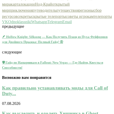
мира
карта
локации
Нод-Край
открытый
мир
приключения
путеводитель
путешествия
регионы
сбор
ресурсов
секреты
скрытые телепорты
советы игрокам
телепорты
VK
Odnoklassniki
Whatsapp
Telegram
Email
предыдущие
🪶 Hollow Knight: Silksong — Как Получить Плащ из Пуха Фейфорнов
для Двойного Прыжка: Полный Гайд! 🦋
следующие
🛡️ Гайд по Напарникам в Fallout: New Vegas — Где Найти, Квесты и
Способности!
Возможно вам понравится
Как правильно устанавливать моды для Call of
Duty...
07.08.2026
Как выследить и одолеть Хищника в Ghost