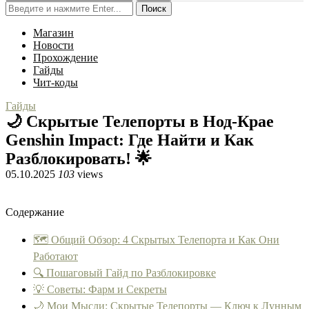
Поиск
Магазин
Новости
Прохождение
Гайды
Чит-коды
Гайды
🌙 Скрытые Телепорты в Нод-Крае
Genshin Impact: Где Найти и Как
Разблокировать! 🌟
05.10.2025
103
views
Содержание
🗺️ Общий Обзор: 4 Скрытых Телепорта и Как Они
Работают
🔍 Пошаговый Гайд по Разблокировке
💡 Советы: Фарм и Секреты
🌙 Мои Мысли: Скрытые Телепорты — Ключ к Лунным