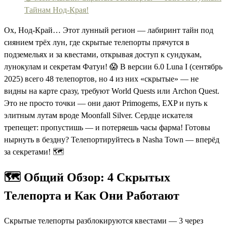
Тайнам Нод-Края!
Ох, Нод-Край… Этот лунный регион — лабиринт тайн под
сиянием трёх лун, где скрытые телепорты прячутся в
подземельях и за квестами, открывая доступ к сундукам,
лунокулам и секретам Фатуи! 😱 В версии 6.0 Luna I (сентябрь
2025) всего 48 телепортов, но 4 из них «скрытые» — не
видны на карте сразу, требуют World Quests или Archon Quest.
Это не просто точки — они дают Primogems, EXP и путь к
элитным лутам вроде Moonfall Silver. Сердце искателя
трепещет: пропустишь — и потеряешь часы фарма! Готовы
нырнуть в бездну? Телепортируйтесь в Nasha Town — вперёд
за секретами! 🗺️
🗺️ Общий Обзор: 4 Скрытых
Телепорта и Как Они Работают
Скрытые телепорты разблокируются квестами — 3 через