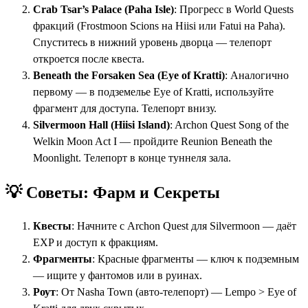
Crab Tsar’s Palace (Paha Isle)
: Прогресс в World Quests
фракций (Frostmoon Scions на Hiisi или Fatui на Paha).
Спуститесь в нижний уровень дворца — телепорт
откроется после квеста.
Beneath the Forsaken Sea (Eye of Kratti)
: Аналогично
первому — в подземелье Eye of Kratti, используйте
фрагмент для доступа. Телепорт внизу.
Silvermoon Hall (Hiisi Island)
: Archon Quest Song of the
Welkin Moon Act I — пройдите Reunion Beneath the
Moonlight. Телепорт в конце туннеля зала.
💡 Советы: Фарм и Секреты
Квесты
: Начните с Archon Quest для Silvermoon — даёт
EXP и доступ к фракциям.
Фрагменты
: Красные фрагменты — ключ к подземным
— ищите у фантомов или в руинах.
Роут
: От Nasha Town (авто-телепорт) — Lempo > Eye of