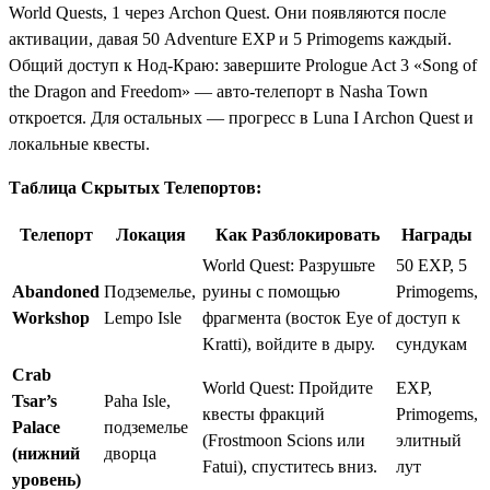
World Quests, 1 через Archon Quest. Они появляются после
активации, давая 50 Adventure EXP и 5 Primogems каждый.
Общий доступ к Нод-Краю: завершите Prologue Act 3 «Song of
the Dragon and Freedom» — авто-телепорт в Nasha Town
откроется. Для остальных — прогресс в Luna I Archon Quest и
локальные квесты.
Таблица Скрытых Телепортов:
Телепорт
Локация
Как Разблокировать
Награды
World Quest: Разрушьте
50 EXP, 5
Abandoned
Подземелье,
руины с помощью
Primogems,
Workshop
Lempo Isle
фрагмента (восток Eye of
доступ к
Kratti), войдите в дыру.
сундукам
Crab
World Quest: Пройдите
EXP,
Tsar’s
Paha Isle,
квесты фракций
Primogems,
Palace
подземелье
(Frostmoon Scions или
элитный
(нижний
дворца
Fatui), спуститесь вниз.
лут
уровень)