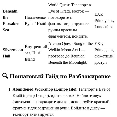
World Quest: Телепорт в
Beneath
Eye of Kratti, восток —
EXP,
the
Подземелье
поговорите с
Primogems,
Forsaken
Eye of Kratti
фантомами, разрушьте
Lunoculus
Sea
руины красным
фрагментом, войдите.
Archon Quest: Song of the
EXP,
Внутренний
Silvermoon
Welkin Moon Act I —
Primogems,
зал, Hiisi
Hall
прогресс до Reunion
сюжетный
Island
Beneath the Moonlight.
доступ
🔍 Пошаговый Гайд по Разблокировке
Abandoned Workshop (Lempo Isle)
: Телепорт в Eye of
Kratti (центр Lempo), идите восток. Найдите двух
фантомов — подождите диалог, используйте красный
фрагмент для разрушения руин. Войдите в дыру —
телепорт активируется.