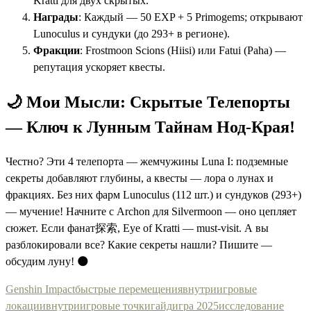
Kratti для двух скрытых.
Награды
: Каждый — 50 EXP + 5 Primogems; открывают
Lunoculus и сундуки (до 293+ в регионе).
Фракции
: Frostmoon Scions (Hiisi) или Fatui (Paha) —
репутация ускоряет квесты.
🌙 Мои Мысли: Скрытые Телепорты
— Ключ к Лунным Тайнам Нод-Края!
Честно? Эти 4 телепорта — жемчужины Luna I: подземные
секреты добавляют глубины, а квесты — лора о лунах и
фракциях. Без них фарм Lunoculus (112 шт.) и сундуков (293+)
— мучение! Начните с Archon для Silvermoon — оно цепляет
сюжет. Если фанат探索, Eye of Kratti — must-visit. А вы
разблокировали все? Какие секреты нашли? Пишите —
обсудим луну! 🌑
Genshin Impact
быстрые перемещения
внутриигровые
локации
внутриигровые точки
гайд
игра 2025
исследование