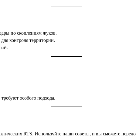
дары по скоплениям жуков.
для контроля территории.
сий.
.
и
требуют особого подхода.
актических RTS. Используйте наши советы, и вы сможете перел