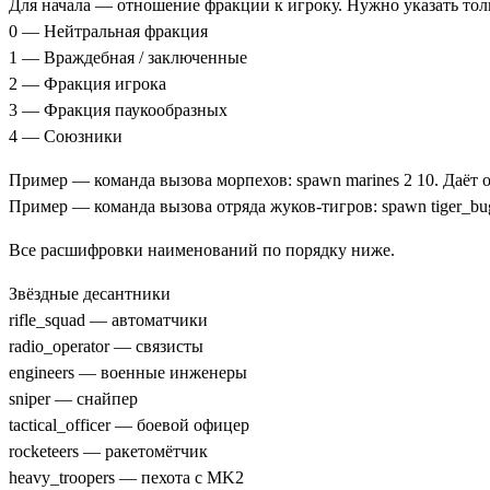
Для начала — отношение фракции к игроку. Нужно указать тол
0 — Нейтральная фракция
1 — Враждебная / заключенные
2 — Фракция игрока
3 — Фракция паукообразных
4 — Союзники
Пример — команда вызова морпехов: spawn marines 2 10. Даёт о
Пример — команда вызова отряда жуков-тигров: spawn tiger_bug
Все расшифровки наименований по порядку ниже.
Звёздные десантники
rifle_squad — автоматчики
radio_operator — связисты
engineers — военные инженеры
sniper — снайпер
tactical_officer — боевой офицер
rocketeers — ракетомётчик
heavy_troopers — пехота с MK2