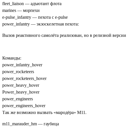
fleet_liaison — адъютант флота
marines — морпехи
e-pulse_infantry — пехота с e-pulse
power_infantry — экзоскелетная пехота:
Вызов реактивного самолёта реализован, но в релизной версии 
Команды:
power_infantry_hover
power_rocketeers
power_rocketeers_hover
power_heavy_hover
Power_heavy_hover
power_engineers
power_engineers_hover
Так же возможно вызвать «мародёра» M11.
m11_marauder_hm — гаубица