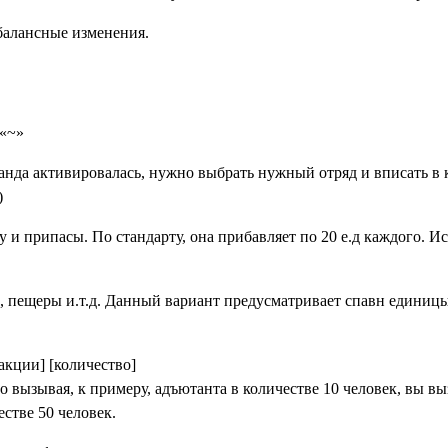
балансные изменения.
 «~»
анда активировалась, нужно выбрать нужный отряд и вписать в к
)
и припасы. По стандарту, она прибавляет по 20 е.д каждого. И
е, пещеры и.т.д. Данный вариант предусматривает спавн единиц
акции] [количество]
о вызывая, к примеру, адъютанта в количестве 10 человек, вы вы
естве 50 человек.