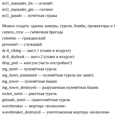
m11_marauder_fm — огнемёт
m11_marauder_gm — гатлинг
m11_parade — почётная стража
Можно создать: здания, камеры, турели, бомбы, прожекторы и т.
camera_crew — съёмочная бригада
colonists — гражданский
personnel — служащий
dr-4_viking — шатл 1 (спавн в воздухе)
dr-8_skyhook — шатл 2 (спавн в воздухе)
drop_pod — капсула (часть постройки?)
mg_turret — пулемётная турель
mg_turret_unmanned — пулемётная турель (не занят)
mg_tower — пулемётная башня
mg_tower_destroyed — разрушенная пулемётная башня
rocket_turret — ракетная турель
grenade_turret — гранотомётная турель
wavebreaker — мортира «волнолом»
wavebreaker_destroyed — уничтоженная мортира «волнолом»