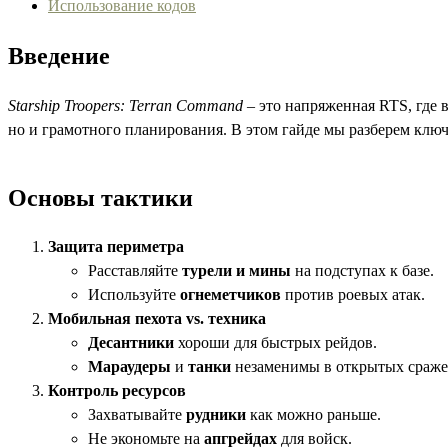
Использование кодов
Введение
Starship Troopers: Terran Command
– это напряженная RTS, где 
но и грамотного планирования. В этом гайде мы разберем клю
Основы тактики
Защита периметра
Расставляйте
турели и мины
на подступах к базе.
Используйте
огнеметчиков
против роевых атак.
Мобильная пехота vs. техника
Десантники
хороши для быстрых рейдов.
Мараудеры
и
танки
незаменимы в открытых сраже
Контроль ресурсов
Захватывайте
рудники
как можно раньше.
Не экономьте на
апгрейдах
для войск.