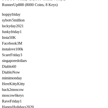
RunnerUp888 (8000 Coins, 8 Keys)
hoppyfriday
sybotv5million
luckyday2021
funkyfriday1
Insta50K
Facebook3M
instalove100k
ScareFriday3
singaporedollars
Diablo60
DiabloNow
mimimonday
HereKittyKitty
back2moscow
moscow6keys
RaveFriday1
HappyHolidays2020