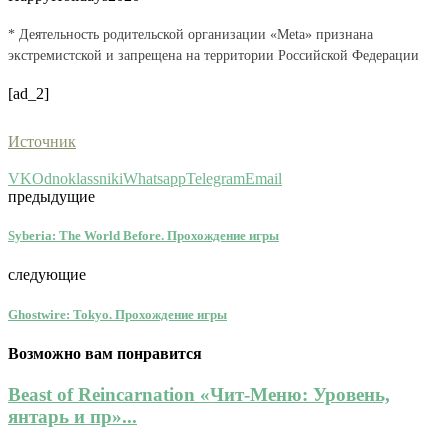
* Деятельность родительской организации «Meta» признана
экстремистской и запрещена на территории Российской Федерации
[ad_2]
Источник
VK
Odnoklassniki
Whatsapp
Telegram
Email
предыдущие
Syberia: The World Before. Прохождение игры
следующие
Ghostwire: Tokyo. Прохождение игры
Возможно вам понравится
Beast of Reincarnation «Чит-Меню: Уровень,
янтарь и пр»...