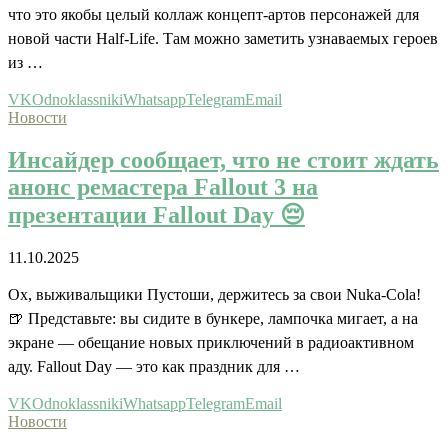
что это якобы целый коллаж концепт-артов персонажей для
новой части Half-Life. Там можно заметить узнаваемых героев
из …
VK
Odnoklassniki
Whatsapp
Telegram
Email
Новости
Инсайдер сообщает, что не стоит ждать
анонс ремастера Fallout 3 на
презентации Fallout Day 😔
11.10.2025
Ох, выживальщики Пустоши, держитесь за свои Nuka-Cola!
🍺 Представьте: вы сидите в бункере, лампочка мигает, а на
экране — обещание новых приключений в радиоактивном
аду. Fallout Day — это как праздник для …
VK
Odnoklassniki
Whatsapp
Telegram
Email
Новости