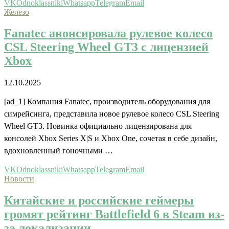
VK
Odnoklassniki
Whatsapp
Telegram
Email
Железо
Fanatec анонсировала рулевое колесо
CSL Steering Wheel GT3 с лицензией
Xbox
12.10.2025
[ad_1] Компания Fanatec, производитель оборудования для
симрейсинга, представила новое рулевое колесо CSL Steering
Wheel GT3. Новинка официально лицензирована для
консолей Xbox Series X|S и Xbox One, сочетая в себе дизайн,
вдохновленный гоночными …
VK
Odnoklassniki
Whatsapp
Telegram
Email
Новости
Китайские и российские геймеры
громят рейтинг Battlefield 6 в Steam из-
за локализации