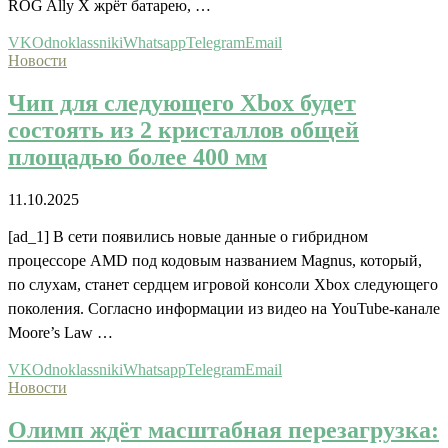
ROG Ally X жрёт батарею, …
VK
Odnoklassniki
Whatsapp
Telegram
Email
Новости
Чип для следующего Xbox будет
состоять из 2 кристаллов общей
площадью более 400 мм
11.10.2025
[ad_1] В сети появились новые данные о гибридном
процессоре AMD под кодовым названием Magnus, который,
по слухам, станет сердцем игровой консоли Xbox следующего
поколения. Согласно информации из видео на YouTube-канале
Moore’s Law …
VK
Odnoklassniki
Whatsapp
Telegram
Email
Новости
Олимп ждёт масштабная перезагрузка: