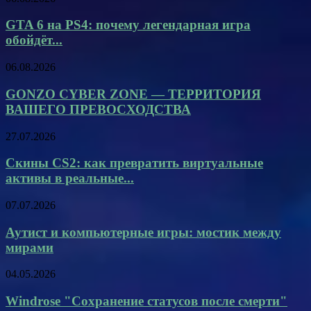
GTA 6 на PS4: почему легендарная игра
обойдёт...
06.08.2026
GONZO CYBER ZONE — ТЕРРИТОРИЯ
ВАШЕГО ПРЕВОСХОДСТВА
27.07.2026
Скины CS2: как превратить виртуальные
активы в реальные...
07.07.2026
Аутист и компьютерные игры: мостик между
мирами
04.05.2026
Windrose "Сохранение статусов после смерти"