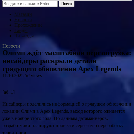
Поиск
Магазин
Новости
Прохождение
Гайды
Чит-коды
Новости
Олимп ждёт масштабная перезагрузка:
инсайдеры раскрыли детали
грядущего обновления Apex Legends
11.10.2025
56
views
[ad_1]
Инсайдеры поделились информацией о грядущем обновлении
локации Олимп в Apex Legends, выход которого ожидается
уже в ноябре этого года. По данным датамайнеров,
разработчики планируют провести серьёзную переработку
территории.