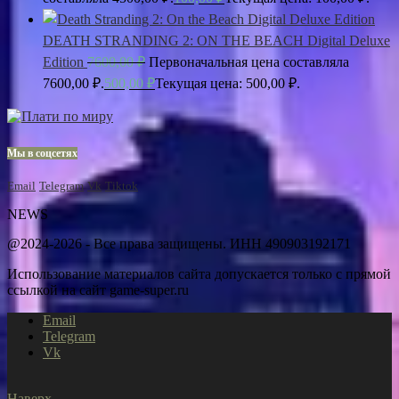
DEATH STRANDING 2: ON THE BEACH Digital Deluxe
Edition
7600,00
₽
Первоначальная цена составляла
7600,00 ₽.
500,00
₽
Текущая цена: 500,00 ₽.
Мы в соцсетях
Email
Telegram
Vk
Tiktok
NEWS
@2024-2026 - Все права защищены. ИНН 490903192171
Использование материалов сайта допускается только с прямой
ссылкой на сайт game-super.ru
Email
Telegram
Vk
Наверх