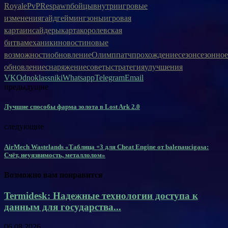
Royale
PvP
Respawn
бойцы
внутриигровые
изменения
гайд
гейминг
зоны
игровая
карта
инсайдеры
карта
королевская
битва
механики
новости
новые
возможности
обновление
Олимп
патч
прохождение
сезон
сезонное
обновление
снаряжение
советы
стратегия
улучшения
VK
Odnoklassniki
Whatsapp
Telegram
Email
предыдущие
Лучшие способы фарма золота в Lost Ark 2.0
следующие
AirMech Wastelands «Таблица +3 для Cheat Engine от balenaucigasa:
Счёт, неуязвимость, металлолом»
Возможно вам понравится
Termidesk: Надежные технологии доступа к
данным для государства...
06.08.2026