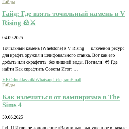
Гайды
Гайд: Где взять точильный камень в V
Rising 🪨⚔️
04.09.2025
Точильный камень (Whetstone) в V Rising — ключевой ресурс
для крафта оружия и шлифовального станка. Вот как его
добыть или скрафтить, без лишней воды. Погнали! 😎 Где
найти Как скрафтить Советы Итог: …
VK
Odnoklassniki
Whatsapp
Telegram
Email
Гайды
Как излечиться от вампиризма в The
Sims 4
30.06.2025
[ad_1] Игровое дополнение «Вампиры», выпущенное в начале