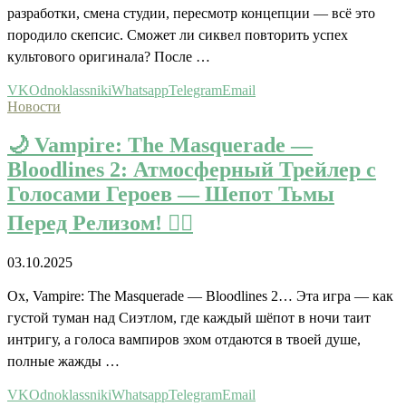
разработки, смена студии, пересмотр концепции — всё это
породило скепсис. Сможет ли сиквел повторить успех
культового оригинала? После …
VK
Odnoklassniki
Whatsapp
Telegram
Email
Новости
🌙 Vampire: The Masquerade —
Bloodlines 2: Атмосферный Трейлер с
Голосами Героев — Шепот Тьмы
Перед Релизом! 🧛‍♂️
03.10.2025
Ох, Vampire: The Masquerade — Bloodlines 2… Эта игра — как
густой туман над Сиэтлом, где каждый шёпот в ночи таит
интригу, а голоса вампиров эхом отдаются в твоей душе,
полные жажды …
VK
Odnoklassniki
Whatsapp
Telegram
Email