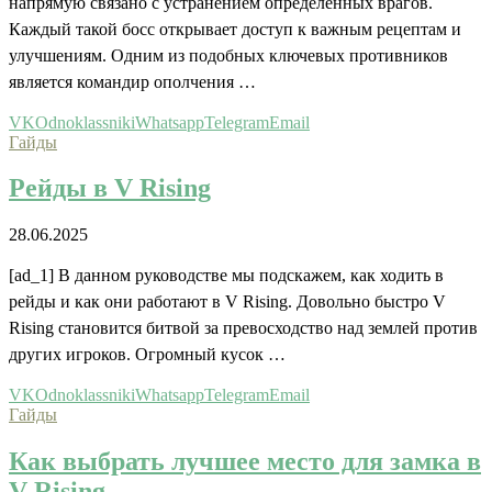
напрямую связано с устранением определённых врагов.
Каждый такой босс открывает доступ к важным рецептам и
улучшениям. Одним из подобных ключевых противников
является командир ополчения …
VK
Odnoklassniki
Whatsapp
Telegram
Email
Гайды
Рейды в V Rising
28.06.2025
[ad_1] В данном руководстве мы подскажем, как ходить в
рейды и как они работают в V Rising. Довольно быстро V
Rising становится битвой за превосходство над землей против
других игроков. Огромный кусок …
VK
Odnoklassniki
Whatsapp
Telegram
Email
Гайды
Как выбрать лучшее место для замка в
V Rising