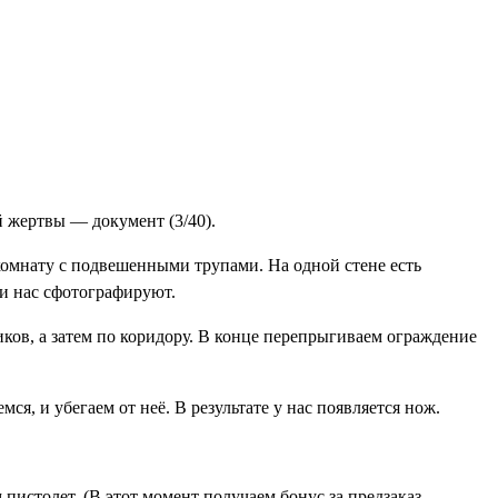
гой жертвы —
документ (3/40)
.
 комнату с подвешенными трупами. На одной стене есть
 и нас сфотографируют.
ков, а затем по коридору. В конце перепрыгиваем ограждение
ся, и убегаем от неё. В результате у нас появляется
нож
.
м
пистолет
. (В этот момент получаем бонус за предзаказ —