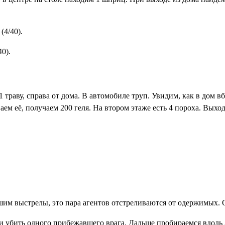
(4/40)
.
40)
.
траву, справа от дома. В автомобиле труп. Увидим, как в дом вб
ем её, получаем 200 геля. На втором этаже есть 4 пороха. Выхо
шим выстрелы, это пара агентов отстреливаются от одержимых. О
и убить одного прибежавшего врага. Дальше пробираемся вдоль