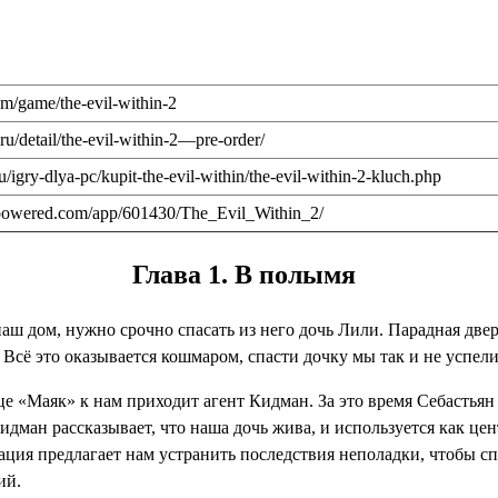
m/game/the-evil-within-2
u/detail/the-evil-within-2—pre-order/
/igry-dlya-pc/kupit-the-evil-within/the-evil-within-2-kluch.php
mpowered.com/app/601430/The_Evil_Within_2/
Глава 1. В полымя
ш дом, нужно срочно спасать из него дочь Лили. Парадная двер
 Всё это оказывается кошмаром, спасти дочку мы так и не успели
це «Маяк» к нам приходит агент Кидман. За это время Себастьян
ман рассказывает, что наша дочь жива, и используется как це
изация предлагает нам устранить последствия неполадки, чтобы 
ий.