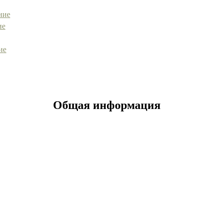
ние
ие
ие
Общая информация