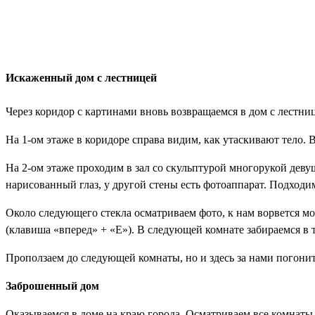
Искаженный дом с лестницей
Через коридор с картинами вновь возвращаемся в дом с лестниц
На 1-ом этаже в коридоре справа видим, как утаскивают тело. 
На 2-ом этаже проходим в зал со скульптурой многорукой деву
нарисованный глаз, у другой стены есть фотоаппарат. Подходим
Около следующего стекла осматриваем фото, к нам ворвется мо
(клавиша «вперед» + «E»). В следующей комнате забираемся в 
Проползаем до следующей комнаты, но и здесь за нами погонитс
Заброшенный дом
Оказываемся в доме на краю города. Осматриваем все комнаты,