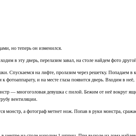
ами, но теперь он изменился.
Входим в эту дверь, перелазим завал, на столе найдем фото дру
шки. Спускаемся на лифте, пролазим через решетку. Попадаем в
 к фотоаппарату, и на месте глаза появится дверь. Входим в неё,
нстр — многоголовая девушка с пилой. Бежим от неё вокруг ящи
трубу вентиляции.
я монстр, а фотограф метнет нож. Попав в руки монстра, сражаем
 в центре на столе находим 1 шприц. При выходе из дома найде