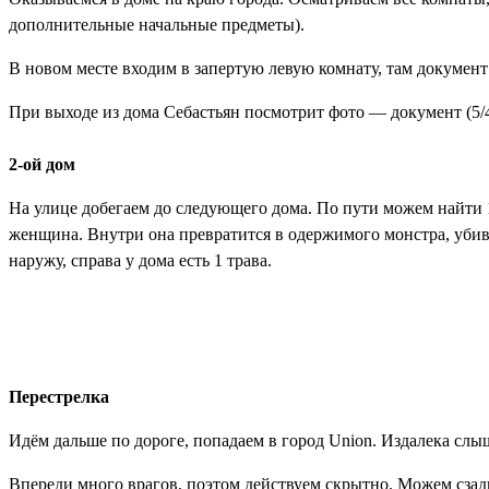
дополнительные начальные предметы).
В новом месте входим в запертую левую комнату, там
документ 
При выходе из дома Себастьян посмотрит фото —
документ (5/
2-ой дом
На улице добегаем до следующего дома. По пути можем найти 1 
женщина. Внутри она превратится в одержимого монстра, убива
наружу, справа у дома есть 1 трава.
Перестрелка
Идём дальше по дороге, попадаем в город Union. Издалека слы
Впереди много врагов, поэтом действуем скрытно. Можем сзад