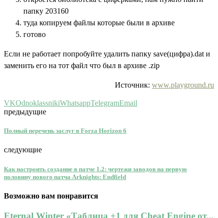
папку 203160
туда копируем файлы которые были в архиве
готово
Если не работает попробуйте удалить папку save(цифра).dat и
заменить его на тот файл что был в архиве .zip
Источник:
www.playground.ru
VK
Odnoklassniki
Whatsapp
Telegram
Email
предыдущие
Полный перечень заслуг в Forza Horizon 6
следующие
Как настроить создание в патче 1.2: чертежи заводов на первую
половину нового патча Arknights: Endfield
Возможно вам понравится
Eternal Winter «Таблица +1 для Cheat Engine от...