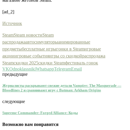
магазине жетонов Steam.
[ad_2]
Источник
Steam
Steam новости
Steam
распродажа
автосимуляторы
анимированные
предметы
бесплатные игры
гонки в Steam
игровые
акции
игровые события
игры со скидкой
распродажа
Steam
скидки 2025
скидки Steam
фестиваль гонок
VK
Odnoklassniki
Whatsapp
Telegram
Email
предыдущие
Журналисты раскрывают свежие детали Vampire: The Masquerade —
Bloodlines 2 и сравнивают игру с Batman: Arkham Origins
следующие
Supreme Commander: Forged Alliance: Коды
Возможно вам понравится