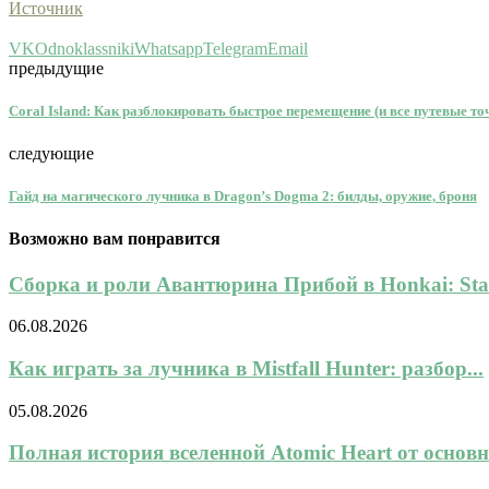
Источник
VK
Odnoklassniki
Whatsapp
Telegram
Email
предыдущие
Coral Island: Как разблокировать быстрое перемещение (и все путевые то
следующие
Гайд на магического лучника в Dragon’s Dogma 2: билды, оружие, броня
Возможно вам понравится
Сборка и роли Авантюрина Прибой в Honkai: Star
06.08.2026
Как играть за лучника в Mistfall Hunter: разбор...
05.08.2026
Полная история вселенной Atomic Heart от основн