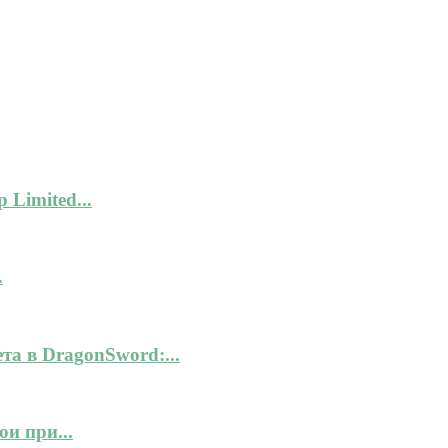
 Limited...
.
а в DragonSword:...
и при...