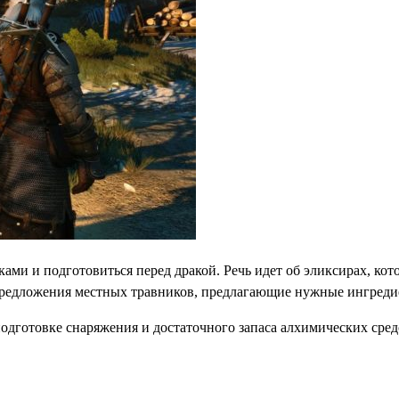
ми и подготовиться перед дракой. Речь идет об эликсирах, кот
е предложения местных травников, предлагающие нужные ингред
дготовке снаряжения и достаточного запаса алхимических средс