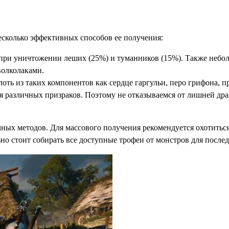
есколько эффективных способов ее получения:
при уничтожении леших (25%) и туманников (15%). Также небол
волколаками.
оть из таких компонентов как сердце гаргульи, перо грифона, 
 различных призраков. Поэтому не отказываемся от лишней дра
ных методов. Для массового получения рекомендуется охотиться
ьно стоит собирать все доступные трофеи от монстров для после