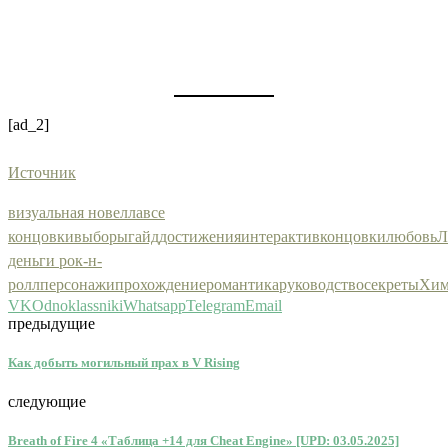
[ad_2]
Источник
визуальная новелла
все
концовки
выборы
гайд
достижения
интерактив
концовки
любовь
Л
деньги рок-н-
ролл
персонажи
прохождение
романтика
руководство
секреты
Хим
VK
Odnoklassniki
Whatsapp
Telegram
Email
предыдущие
Как добыть могильный прах в V Rising
следующие
Breath of Fire 4 «Таблица +14 для Cheat Engine» [UPD: 03.05.2025]