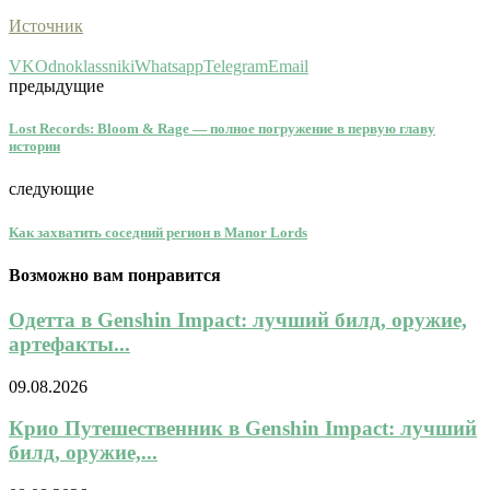
Источник
VK
Odnoklassniki
Whatsapp
Telegram
Email
предыдущие
Lost Records: Bloom & Rage — полное погружение в первую главу
истории
следующие
Как захватить соседний регион в Manor Lords
Возможно вам понравится
Одетта в Genshin Impact: лучший билд, оружие,
артефакты...
09.08.2026
Крио Путешественник в Genshin Impact: лучший
билд, оружие,...