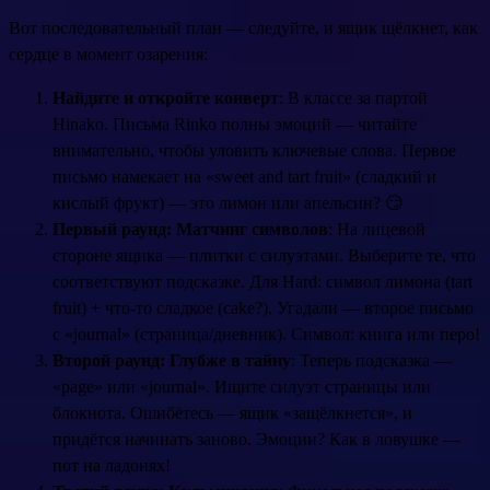
Вот последовательный план — следуйте, и ящик щёлкнет, как
сердце в момент озарения:
Найдите и откройте конверт
: В классе за партой
Hinako. Письма Rinko полны эмоций — читайте
внимательно, чтобы уловить ключевые слова. Первое
письмо намекает на «sweet and tart fruit» (сладкий и
кислый фрукт) — это лимон или апельсин? 😏
Первый раунд: Матчинг символов
: На лицевой
стороне ящика — плитки с силуэтами. Выберите те, что
соответствуют подсказке. Для Hard: символ лимона (tart
fruit) + что-то сладкое (cake?). Угадали — второе письмо
с «journal» (страница/дневник). Символ: книга или перо!
Второй раунд: Глубже в тайну
: Теперь подсказка —
«page» или «journal». Ищите силуэт страницы или
блокнота. Ошибётесь — ящик «защёлкнется», и
придётся начинать заново. Эмоции? Как в ловушке —
пот на ладонях!