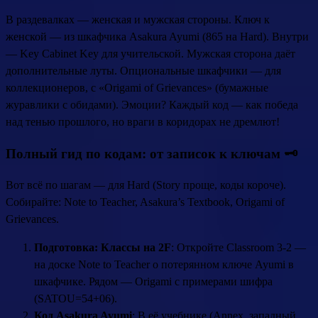
В раздевалках — женская и мужская стороны. Ключ к
женской — из шкафчика Asakura Ayumi (865 на Hard). Внутри
— Key Cabinet Key для учительской. Мужская сторона даёт
дополнительные луты. Опциональные шкафчики — для
коллекционеров, с «Origami of Grievances» (бумажные
журавлики с обидами). Эмоции? Каждый код — как победа
над тенью прошлого, но враги в коридорах не дремлют!
Полный гид по кодам: от записок к ключам 🗝️
Вот всё по шагам — для Hard (Story проще, коды короче).
Собирайте: Note to Teacher, Asakura’s Textbook, Origami of
Grievances.
Подготовка: Классы на 2F
: Откройте Classroom 3-2 —
на доске Note to Teacher о потерянном ключе Ayumi в
шкафчике. Рядом — Origami с примерами шифра
(SATOU=54+06).
Код Asakura Ayumi
: В её учебнике (Annex, западный