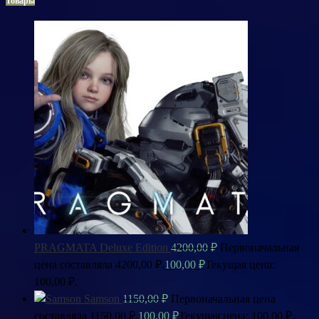
Товары
PRAGMATA Deluxe Edition
4200,00
₽
Первоначальная
цена составляла 4200,00 ₽.
100,00
₽
Текущая цена:
100,00 ₽.
Samson
1150,00
₽
Первоначальная цена
составляла 1150,00 ₽.
100,00
₽
Текущая цена: 100,00 ₽.