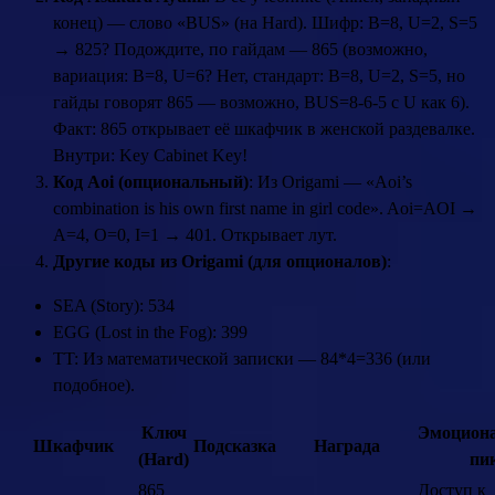
конец) — слово «BUS» (на Hard). Шифр: B=8, U=2, S=5
→ 825? Подождите, по гайдам — 865 (возможно,
вариация: B=8, U=6? Нет, стандарт: B=8, U=2, S=5, но
гайды говорят 865 — возможно, BUS=8-6-5 с U как 6).
Факт: 865 открывает её шкафчик в женской раздевалке.
Внутри: Key Cabinet Key!
Код Aoi (опциональный)
: Из Origami — «Aoi’s
combination is his own first name in girl code». Aoi=AOI →
A=4, O=0, I=1 → 401. Открывает лут.
Другие коды из Origami (для опционалов)
:
SEA (Story): 534
EGG (Lost in the Fog): 399
TT: Из математической записки — 84*4=336 (или
подобное).
Ключ
Эмоцион
Шкафчик
Подсказка
Награда
(Hard)
пи
865
Доступ к