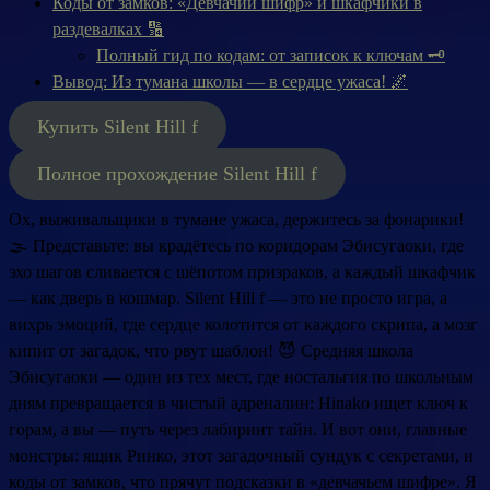
Коды от замков: «Девчачий шифр» и шкафчики в
раздевалках 🔢
Полный гид по кодам: от записок к ключам 🗝️
Вывод: Из тумана школы — в сердце ужаса! 🌌
Купить Silent Hill f
Полное прохождение Silent Hill f
Ох, выживальщики в тумане ужаса, держитесь за фонарики!
🌫️ Представьте: вы крадётесь по коридорам Эбисугаоки, где
эхо шагов сливается с шёпотом призраков, а каждый шкафчик
— как дверь в кошмар. Silent Hill f — это не просто игра, а
вихрь эмоций, где сердце колотится от каждого скрипа, а мозг
кипит от загадок, что рвут шаблон! 😈 Средняя школа
Эбисугаоки — один из тех мест, где ностальгия по школьным
дням превращается в чистый адреналин: Hinako ищет ключ к
горам, а вы — путь через лабиринт тайн. И вот они, главные
монстры: ящик Ринко, этот загадочный сундук с секретами, и
коды от замков, что прячут подсказки в «девчачьем шифре». Я