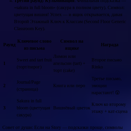
Третий раунд: Кульминация
: Финальная подсказка —
«sakura in full bloom» (сакура в полном цвету). Символ:
цветущая вишня! Успех — и ящик открывается, давая
Второй Этажный Ключ к Классам (Second Floor Generic
Classroom Key).
Ключевое слово
Символ на
Раунд
Награда
из письма
ящике
Лимон или
Sweet and tart fruit
Второе письмо
1
апельсин (tart) +
(торт/пирог)
Rinko
торт (cake)
Третье письмо,
Journal/Page
2
Книга или перо
эмоции
(страница)
нарастают! 😲
Sakura in full
Ключ ко второму
3
bloom (цветущая
Вишнёвый цветок
этажу + кат-сцена
сакура)
Совет от души: Если на Story — подсказки проще, символы