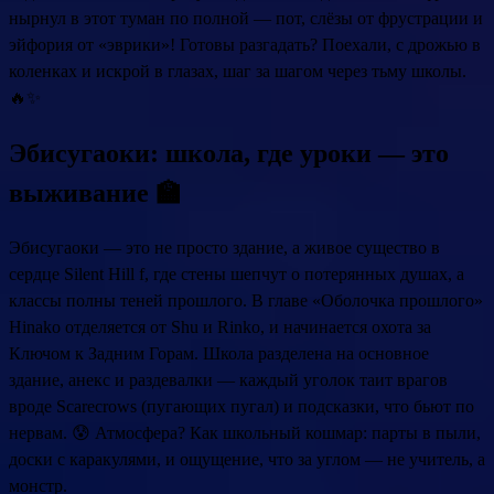
нырнул в этот туман по полной — пот, слёзы от фрустрации и
эйфория от «эврики»! Готовы разгадать? Поехали, с дрожью в
коленках и искрой в глазах, шаг за шагом через тьму школы.
🔥✨
Эбисугаоки: школа, где уроки — это
выживание 🏫
Эбисугаоки — это не просто здание, а живое существо в
сердце Silent Hill f, где стены шепчут о потерянных душах, а
классы полны теней прошлого. В главе «Оболочка прошлого»
Hinako отделяется от Shu и Rinko, и начинается охота за
Ключом к Задним Горам. Школа разделена на основное
здание, анекс и раздевалки — каждый уголок таит врагов
вроде Scarecrows (пугающих пугал) и подсказки, что бьют по
нервам. 😰 Атмосфера? Как школьный кошмар: парты в пыли,
доски с каракулями, и ощущение, что за углом — не учитель, а
монстр.