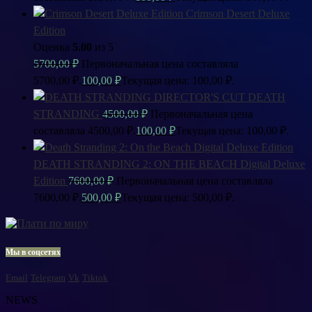
Crimson Desert Deluxe
Edition
Оценка
5.00
из 5
5700,00
₽
Первоначальная цена составляла
5700,00 ₽.
100,00
₽
Текущая цена: 100,00 ₽.
DEATH
STRANDING
4500,00
₽
Первоначальная цена
составляла 4500,00 ₽.
100,00
₽
Текущая цена: 100,00 ₽.
DEATH STRANDING 2: ON THE BEACH Digital Deluxe
Edition
7600,00
₽
Первоначальная цена составляла
7600,00 ₽.
500,00
₽
Текущая цена: 500,00 ₽.
Мы в соцсетях
Email
Telegram
Vk
Tiktok
NEWS