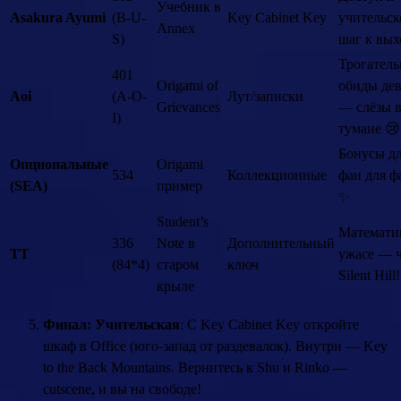
Учебник в
Asakura Ayumi
(B-U-
Key Cabinet Key
учительс
Annex
S)
шаг к вых
Трогател
401
Origami of
обиды де
Aoi
(A-O-
Лут/записки
Grievances
— слёзы 
I)
тумане 😢
Бонусы дл
Опциональные
Origami
534
Коллекционные
фан для ф
(SEA)
пример
✨
Student’s
Математи
336
Note в
Дополнительный
TT
ужасе — 
(84*4)
старом
ключ
Silent Hill
крыле
Финал: Учительская
: С Key Cabinet Key откройте
шкаф в Office (юго-запад от раздевалок). Внутри — Key
to the Back Mountains. Вернитесь к Shu и Rinko —
cutscene, и вы на свободе!