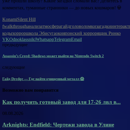
уже прошли школу? Какие загадки сломали вас? Делитесь в
комментах, туманные странники — до новых кошмаров! 💀
Konami
Silent Hill
f
walkthrough
анализ
атмосфера
гайд
головоломки
загадки
интеракт
коды
хоррор
школа Эбисугаоки
японский хоррор
ящик Ринко
VK
Odnoklassniki
Whatsapp
Telegram
Email
предыдущие
Assassin’s Creed: Shadows может выйти на Nintendo Switch 2
следующие
Гайд Dredge — Где найти очищенный металл 😱
Возможно вам понравится
Как получить готовый завод для 17-26 лвл в...
08.08.2026
Arknights: Endfield: Чертежи завода в Улине