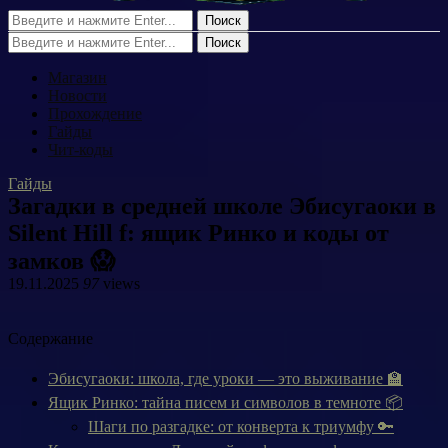
Поиск
Поиск
Магазин
Новости
Прохождение
Гайды
Чит-коды
Гайды
Загадки в средней школе Эбисугаоки в
Silent Hill f: ящик Ринко и коды от
замков 😱
19.11.2025
97
views
Содержание
Эбисугаоки: школа, где уроки — это выживание 🏫
Ящик Ринко: тайна писем и символов в темноте 📦
Шаги по разгадке: от конверта к триумфу 🔑