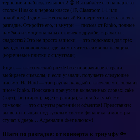
терпение и наблюдательность! 😍 Вы найдёте его на парте за
столом Hinako в первом классе (1F, Classroom 1-1 или
подобном). Рядом — Неоткрытый Конверт, что и есть ключ к
разгадке. Откройте его, и внутри — письма от Rinko, полные
намёков и эмоциональных строчек о дружбе, страхах и…
сладостях? Это не просто записки — это подсказки для трёх
раундов головоломки, где вы матчитесь символы на ящике
(коричневые плитки с силуэтами).
Ящик — классический puzzle box: поворачиваете грани,
выбираете символы, и если угадали, получаете следующее
письмо. На Hard — три раунда, каждый с ключевым словом из
писем Rinko. Подсказки прячутся в выделенных словах: cake
(торт), tart (пирог), page (страница), sakura (сакура). Но
символы — это силуэты растений и объектов! Представьте:
вы вертите ящик под тусклым светом фонарика, а монстры
стучат в дверь… Адреналин бьёт ключом!
Шаги по разгадке: от конверта к триумфу 🔑