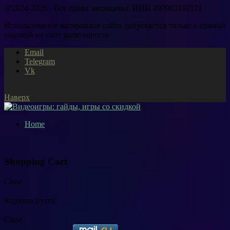
@2024-2026 - Все права защищены. ИНН 490903192171
Использование материалов сайта допускается только с прямой
ссылкой на сайт game-super.ru
Email
Telegram
Vk
Наверх
Home
Shopping Cart
Close
Корзина пуста.
Close