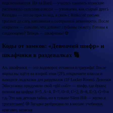
подсвечиваются. Но на Hard — учитесь узнавать японские
растения по силуэтам (сакура — узнаваема, как старый друг).
Разгадка — это не просто код, а связь с Rinko: её письма
трогают до слёз, напоминая о потерянной невинности. После
открытия — cutscene, что добавит глубины сюжету. Готовы к
следующему? Теперь — шкафчики! 💀
Коды от замков: «Девчачий шифр» и
шкафчики в раздевалках 🔢
Ах, шкафчики — это водоворот отчаяния и триумфа! После
ящика вы идёте на второй этаж (2F), открываете классы и
находите подсказки для раздевалок (1F Locker Room). Девочки
Эбисугаоки придумали свой «girl code» — шифр, где буквы
похожи на цифры: S=5, A=4, T=7, O=0, U=2, B=8, E=3, G=9 и
т.д. Это как детская тайна, но в тумане Silent Hill — жутко и
трогательно! 😢 Загадка разбросана по классам: учебники,
оригами, записки.