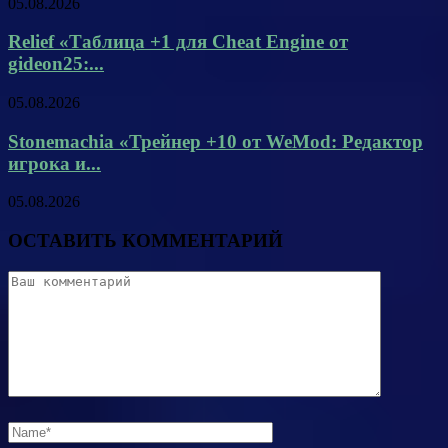
05.08.2026
Relief «Таблица +1 для Cheat Engine от
gideon25:...
05.08.2026
Stonemachia «Трейнер +10 от WeMod: Редактор
игрока и...
05.08.2026
ОСТАВИТЬ КОММЕНТАРИЙ