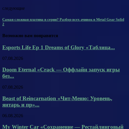
следующие
Самая сложная платина в серии? Разбор всех ачивок в Metal Gear Solid
2
Возможно вам понравится
Esports Life Ep 1 Dreams of Glory «Таблица...
07.08.2026
Doom Eternal «Crack — Оффлайн запуск игры
без...
07.08.2026
Beast of Reincarnation «Чит-Меню: Уровень,
янтарь и пр»...
06.08.2026
My Winter Car «Сохранение — Рестайлинговый