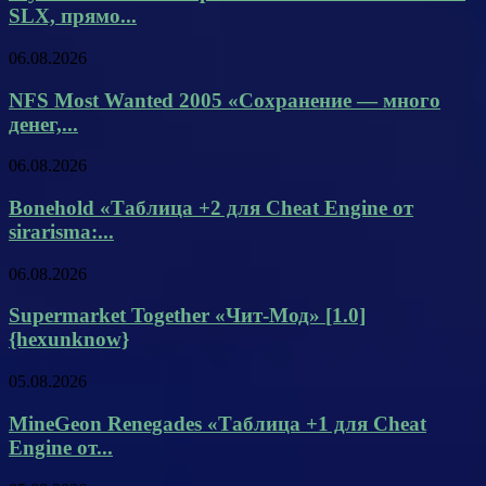
SLX, прямо...
06.08.2026
NFS Most Wanted 2005 «Сохранение — много
денег,...
06.08.2026
Bonehold «Таблица +2 для Cheat Engine от
sirarisma:...
06.08.2026
Supermarket Together «Чит-Мод» [1.0]
{hexunknow}
05.08.2026
MineGeon Renegades «Таблица +1 для Cheat
Engine от...