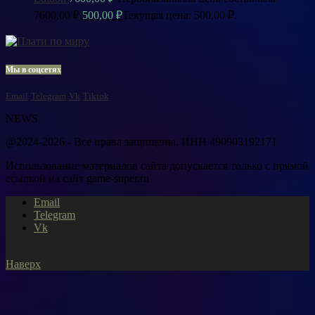
7600,00 ₽.
500,00
₽
Текущая цена: 500,00 ₽.
Мы в соцсетях
Email
Telegram
Vk
Tiktok
NEWS
@2024-2026 - Все права защищены. ИНН 490903192171
Использование материалов сайта допускается только с прямой
ссылкой на сайт game-super.ru
Email
Telegram
Vk
Наверх