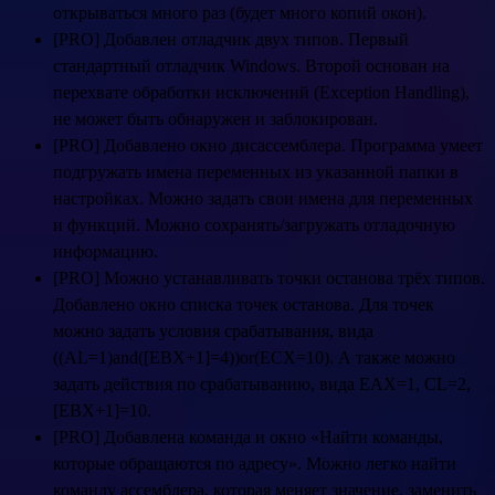
открываться много раз (будет много копий окон).
[PRO] Добавлен отладчик двух типов. Первый
стандартный отладчик Windows. Второй основан на
перехвате обработки исключений (Exception Handling),
не может быть обнаружен и заблокирован.
[PRO] Добавлено окно дисассемблера. Программа умеет
подгружать имена переменных из указанной папки в
настройках. Можно задать свои имена для переменных
и функций. Можно сохранять/загружать отладочную
информацию.
[PRO] Можно устанавливать точки останова трёх типов.
Добавлено окно списка точек останова. Для точек
можно задать условия срабатывания, вида
((AL=1)and([EBX+1]=4))or(ECX=10). А также можно
задать действия по срабатыванию, вида EAX=1, CL=2,
[EBX+1]=10.
[PRO] Добавлена команда и окно «Найти команды,
которые обращаются по адресу». Можно легко найти
команду ассемблера, которая меняет значение, заменить