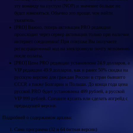
эту команду на пустую (NOP) и значение больше не
будет изменяться. Обычно это проще, чем найти
указатель.
[PRO] Важно, теперь активация PRO редакции
происходит через сервер активации только при наличии
интернет соединения! При покупке Вы получаете
регистрационный код на электронную почту мгновенно
после оплаты.
[PRO] Цена PRO редакции установлена 24.9 долларов, а
VIP редакции 49.9 долларов, как и ранее 50% скидка на
русскую версию для граждан России и стран бывшего
СССР, а также Болгарии и Польши. До конца года цена
русской PRO будет установлена 499 рублей, а русской
VIP 999 рублей. Спешите купить или сделать апгрейд с
предыдущей версии.
Подробней о содержимом архива:
Сама программа (32 и 64 битная версии)