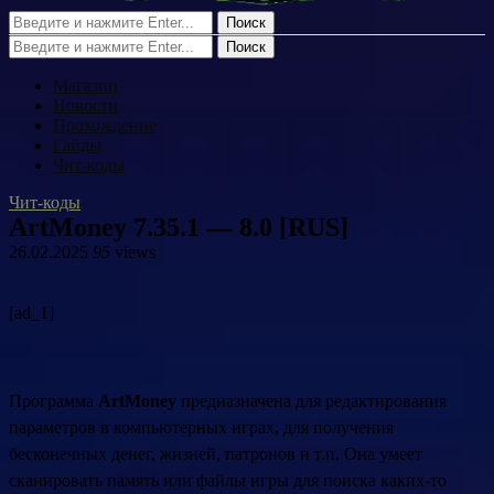
Поиск
Поиск
Магазин
Новости
Прохождение
Гайды
Чит-коды
Чит-коды
ArtMoney 7.35.1 — 8.0 [RUS]
26.02.2025
95
views
[ad_1]
Программа
ArtMoney
предназначена для редактирования
параметров в компьютерных играх, для получения
бесконечных денег, жизней, патронов и т.п. Она умеет
сканировать память или файлы игры для поиска каких-то