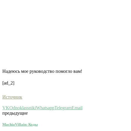
Надеюсь мое руководство помогло вам!
[ad_2]
Источник
VK
Odnoklassniki
Whatsapp
Telegram
Email
предыдущие
MachiaVillain: Коды