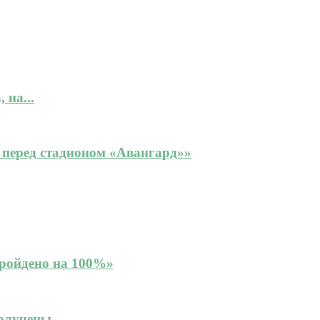
 на...
е перед стадионом «Авангард»»
Пройдено на 100%»
лучены...