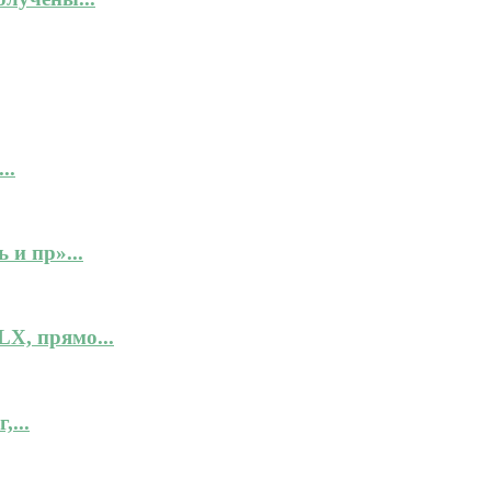
..
 и пр»...
X, прямо...
...