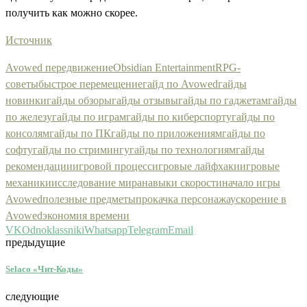
получить как можно скорее.
Источник
Avowed передвижение
Obsidian Entertainment
RPG-
советы
быстрое перемещение
гайд по Avowed
гайды
новинки
гайды обзоры
гайды отзывы
гайды по гаджетам
гайды
по железу
гайды по играм
гайды по киберспорту
гайды по
консолям
гайды по ПК
гайды по приложениям
гайды по
софту
гайды по стримингу
гайды по технологиям
гайды
рекомендации
игровой процесс
игровые лайфхаки
игровые
механики
исследование мира
навыки скорости
начало игры
Avowed
полезные предметы
прокачка персонажа
ускорение в
Avowed
экономия времени
VK
Odnoklassniki
Whatsapp
Telegram
Email
предыдущие
Selaco «Чит-Коды»
следующие