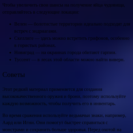
Чтобы увеличить свои шансы на получение яйца чудовища,
отправляйтесь в следующие локации:
Велен — болотистые территории идеально подходят для
встреч с эндриагами.
Скеллиге — здесь можно встретить грифонов, особенно
в гористых районах.
Новиград — на окраинах города обитают гарпии.
Туссент — в лесах этой области можно найти виверн.
Советы
Этот редкий материал применяется для создания
высококачественного оружия и брони, поэтому используйте
каждую возможность, чтобы получить его в инвентарь.
Во время сражения используйте ведьмачьи знаки, например,
Аард или Игни. Они помогут быстрее справиться с
монстрами и сохранить больше здоровья. Перед охотой на