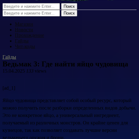
Поиск
Поиск
Магазин
Новости
Прохождение
Гайды
Чит-коды
Гайды
Ведьмак 3: Где найти яйцо чудовища
15.04.2025
133
views
[ad_1]
Яйцо чудовища представляет собой особый ресурс, который
можно получить после разборки определенных видов добычи.
Это не конкретное яйцо, а универсальный ингредиент,
получаемый из различных монстров. Он крайне ценен для
кузнецов, так как позволяет создавать лучшие версии
ведьмачьего оружия и брони.