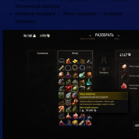
Хитиновый панцирь
Эмбрион эндриаги → Яйцо чудовища + Эссенция
чудовища