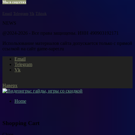
Мы в соцсетях
Email
Telegram
Vk
Tiktok
NEWS
@2024-2026 - Все права защищены. ИНН 490903192171
Использование материалов сайта допускается только с прямой
ссылкой на сайт game-super.ru
Email
Telegram
Vk
Наверх
Home
Shopping Cart
Close