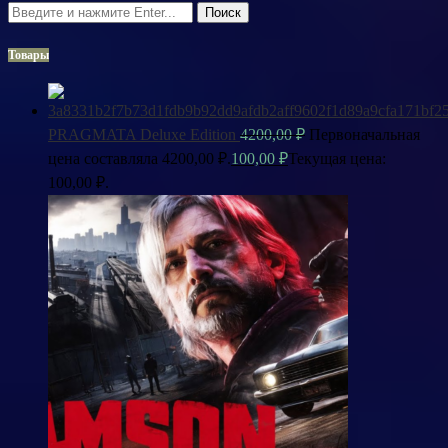
Поиск
Товары
PRAGMATA Deluxe Edition
4200,00
₽
Первоначальная
цена составляла 4200,00 ₽.
100,00
₽
Текущая цена:
100,00 ₽.