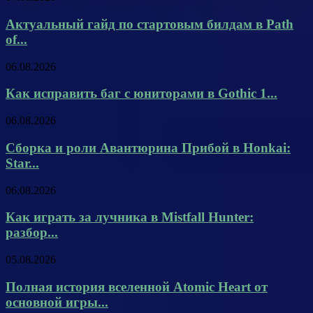
Актуальный гайд по стартовым билдам в Path
of...
06.08.2026
Как исправить баг с юниторами в Gothic 1...
06.08.2026
Сборка и роли Авантюрина Прибой в Honkai:
Star...
06.08.2026
Как играть за лучника в Mistfall Hunter:
разбор...
05.08.2026
Полная история вселенной Atomic Heart от
основной игры...