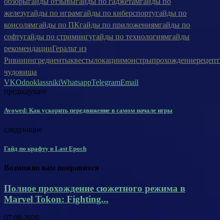
обзоры
гайды отзывы
гайды по гаджетам
гайды по
железу
гайды по играм
гайды по киберспорту
гайды по
консолям
гайды по ПК
гайды по приложениям
гайды по
софту
гайды по стримингу
гайды по технологиям
гайды
рекомендации
Геральт из
Ривии
ингредиенты
квесты
локации
монстры
прохождение
рецеп
чудовища
VK
Odnoklassniki
Whatsapp
Telegram
Email
предыдущие
Avowed: Как ускорить передвижение в самом начале игры
следующие
Гайд по крафту в Last Epoch
Возможно вам понравится
Полное прохождение сюжетного режима в
Marvel Tokon: Fighting...
07.08.2026