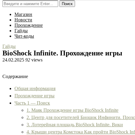
Поиск
Магазин
Новости
Прохождение
Гайды
Чит-коды
Гайды
BioShock Infinite. Прохождение игры
24.02.2025
92
views
Содержание
Общая информация
Прохождение игры
Часть 1 — Поиск
1. Маяк Прохождение игры BioShock Infinite
2. Центр для посетителей Биошок Инфинити. Прох
3. Лотерейная площадь BioShock Infinite. Вики
4. Крыши центра Комстока Как пройти BioShock Infi