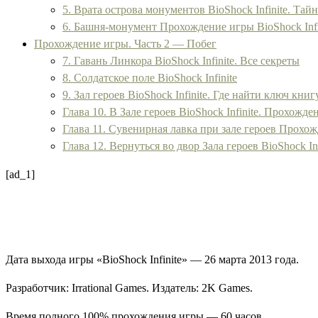
5. Врата острова монументов BioShock Infinite. Тай
6. Башня-монумент Прохождение игры BioShock Infi
Прохождение игры. Часть 2 — Побег
7. Гавань Линкора BioShock Infinite. Все секреты
8. Солдатское поле BioShock Infinite
9. Зал героев BioShock Infinite. Где найти ключ книг
Глава 10. В Зале героев BioShock Infinite. Прохожден
Глава 11. Сувенирная лавка при зале героев Прохожд
Глава 12. Вернуться во двор Зала героев BioShock Inf
[ad_1]
Дата выхода игры «
BioShock Infinite
» — 26 марта 2013 года.
Разработчик:
Irrational Games
. Издатель:
2K Games
.
Время полного 100% прохождения игры — 60 часов.