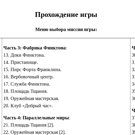
Прохождение игры
Меню выбора миссии игры:
Часть 3: Фабрика Финктона
:
Ч
13. Доки Финктона.
3
14. Пристанище.
3
15. Пирс Форта Франклина.
3
16. Вербовочный центр.
3
17. Служба Финктона.
3
18. Площадь Тщания.
3
19. Оружейная мастерская.
3
20. Клуб «Добрый час».
Ч
Часть 4: Параллельные миры
:
3
21. Площадь Тщания [2].
3
22. Оружейная мастерская [2].
3