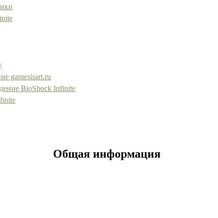
ники
nite
у
ие gamesisart.ru
ение BioShock Infinite
inite
Общая информация