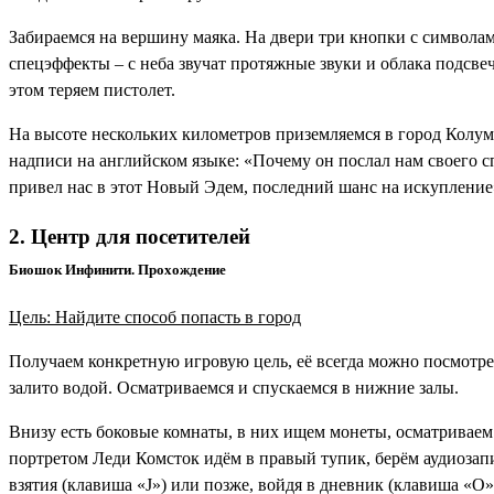
Забираемся на вершину маяка. На двери три кнопки с символам
спецэффекты – с неба звучат протяжные звуки и облака подсве
этом теряем пистолет.
На высоте нескольких километров приземляемся в город Колумб
надписи на английском языке: «Почему он послал нам своего с
привел нас в этот Новый Эдем, последний шанс на искупление
2. Центр для посетителей
Биошок Инфинити. Прохождение
Цель: Найдите способ попасть в город
Получаем конкретную игровую цель, её всегда можно посмотре
залито водой. Осматриваемся и спускаемся в нижние залы.
Внизу есть боковые комнаты, в них ищем монеты, осматриваем 
портретом Леди Комсток идём в правый тупик, берём аудиоза
взятия (клавиша «J») или позже, войдя в дневник (клавиша «O»