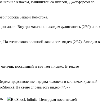
Франклин с ключом, Вашингтон со шпагой, Джефферсон со
ого пророка Закари Комстока.
 пропадает. Внутри магазина находим
аудиозапись (2/80)
, а так
ёд. На стене около овощной лавки есть
видео (2/37)
. Заходим в
 мальчик-посыльный и вручает письмо. В тексте
Видим представление, где два человека в костюмах красный
oShock). На стене справа есть
видео (4/37)
.
ть