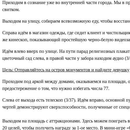
Приходим в сознание уже во внутренней части города. Мы в п
свитком.
Выходим на улицу, собираем всевозможную еду, чтобы восстан
Справа идём в магазин одежды, где сидит клиент и чистильщи
же кинескоп, показывающий простейшую черно-белую
видеоза
Идём влево вверх по улице. На пути парад религиозных плакато
цветочный сад слева, в правой части у забора находим
аудио (3/
Цель: Отправляйтесь на остров монументов и найдите девушку
Проходим под аркой между домами, оказываемся на площади, от
предостережение о том, что нужно избегать числа 77.
Слева от выхода есть
телескоп (3/37)
. Идём вправо, основной п
чертей демонстрируют сверхспособности, полученные от специ
Выходим на площадь с аттракционами. Здесь можем поиграть в 
20 целей, чтобы получить награду за 1-ое место. В мини-игре «