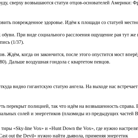
руду, сверху возвышаются статуи отцов-основателей Америки: 
овить поврежденное здоровье. Идём к площади со статуей местн
к обуви. При виде социального расслоения ощущение рая тут же
пись (1/37)
.
в. Ждём, когда он закончится, после этого опустится мост впер
80)
. Дальше воздушная гондола с квартетом певцов.
куда видно гигантскую статую ангела. На выходе нас встречает
уть перекрыт полицией, так что идём на возвышенность справа. 
альных солей и энергетиков (плазмиды из предыдущих частей Bi
тиры «Sky-line Vox» и «Hunt Down the Vox», где нужно настреля
Cast out the Devil» нужно найти дьявола, применяя энергетик