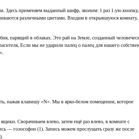
и. Здесь применяем выданный шифр, звоним: 1 раз 1-ую кнопку, 
чиваются различными цветами. Входим в открывшуюся комнату, с
ия, парящий в облаках. Это рай на Земле, созданный человеческ
пасителя, Если мы не ударили палец о палец для нашего собстве
».
ть, нажав клавишу «N». Мы в ярко-белом помещении, которое
ящики. Сворачиваем влево, затем ещё раз влево, в комнате с
пись —
голософон (1)
. Запись можем прослушать сразу же после
).