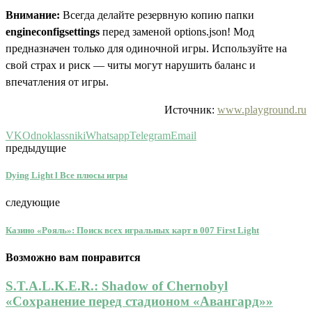
Внимание:
Всегда делайте резервную копию папки
engineconfigsettings
перед заменой options.json! Мод
предназначен только для одиночной игры. Используйте на
свой страх и риск — читы могут нарушить баланс и
впечатления от игры.
Источник:
www.playground.ru
VK
Odnoklassniki
Whatsapp
Telegram
Email
предыдущие
Dying Light l Все плюсы игры
следующие
Казино «Рояль»: Поиск всех игральных карт в 007 First Light
Возможно вам понравится
S.T.A.L.K.E.R.: Shadow of Chernobyl
«Сохранение перед стадионом «Авангард»»