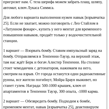
пригрозит нам. С тела шерифа можем забрать
плащ, шляпу,
автомат
,
ключ Лукаса Симмса
.
Для любого варианта выполнения нужен навык [взрывчатка
25]. Если не хватает, можно поговорить с Лео Стайлом в
«Латунном фонаре», купить у него ментат для временного
повышения навыков, продаёт только у водоочистительной
станции.
1 вариант — Взорвать бомбу
. Ставим импульсный заряд на
бомбу. Отправляемся в Тенпенни-Тауэр, на верхний этаж,
там нас ждёт Берк и богач Алистер Тенпенни. На столике
стоит чемоданчик с детонатором, нажимаем на него,
смотрим на взрыв. От города останутся одни радиоактивные
руины, все жители погибнут, Мойра Браун выживет, но
станет гулем. Награда:
500-1000 крышек, ключ от
апартаментов в Тенпенни Тауэр
,
300 опыта
,
-1000 карма
.
2 вариант — Обезвредить бомбу
. Подходим к бомбе,
применяем ментат, навык [взрывчатка 25], деактивируем