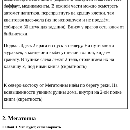
баффаут, медикаменты
. В южной части можно осмотреть
автомат напитков, перепрыгнуть на крышу клетки, там
квантовая ядер-кола
(их не используем и не продаём,
собираем 30 штук для задания). Внизу у врагов есть
ключ от
библиотеки
.
Подвал
. Здесь 2 врага и спуск в пещеру. На пути много
муравьёв, в конце они выбегут целой толпой, кидаем
гранату. В тупике слева лежат 2 тела, отодвигаем их на
клавишу Z, под ними
книга (скрытность)
.
К северо-востоку от Мегатонны идём по берегу реки. На
возвышенности увидим руины дома, внутри на 2-ой полке
книга (скрытность)
.
2. Мегатонна
Fallout 3. Что будет, если взорвать