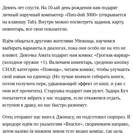
Девять лет спустя. На 10-ый день рождения нам подарят
личный
наручный компьютер «Пип-бой 3000»
(открывается
на клавишу Tab). Внутри можно посмотреть задания, карту,
инвентарь, все свои показатели.
Идём общаться другими жителями Убежища, научимся
выбирать варианты в диалогах, пока они особо ни на что не
влияют. Девочка Амата подарит нам
комикс «Грогнак-варвар»
(холодное оружие +1)
. Включаем инвентарь, среднюю кнопку
CHAP, категорию «Помощь», читаем комикс, чтобы улучшить
свой навык на единицу. (Но лучше вначале собирать книги,
потом получить перк, удваивающий эффект от книг, и уже с
ним всё прочитать). Старушка подарит нам
рулет
. Задира Буч
попытается забрать у нас подарок, если откажемся отдать,
вступим в драку, но нас быстро разнимут.
Отец отправит нас вниз к Джонасу, он подготовил сюрприз. В
коридоре идём по указателям «Reactor», сворачиваем направо,
затем налево (в нижнем левом углу видно компас, где цель