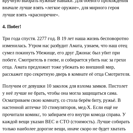
вручную выбрать нужные навыки. Для боевого прохождения
вначале лучше взять «легкое оружие», для мирного героя
лучше взять «красноречие».
4. Побег!
Три года спустя. 2277 год. В 19 лет наша жизнь бесповоротно
изменилась. Утром нас разбудит Амата, узнаем, что наш отец
сумел покинуть Убежище, его друг Джонас был убит при
побеге. Смотритель в гневе, и собирается убить нас за грехи
отца. Амата предложит тоже убежать во внешний мир,
расскажет про секретную дверь в комнате её отца Смотрителя.
Получим от девушки
10 заколок
для взлома замков. Пистолет
у неё лучше не брать, чтобы она могла защищаться сама.
Осматриваем свою комнату, со стола берём
биту, ружьё
. В
настенной аптечке
10 стимуляторов, мед-Х
. Если ещё не
прочитали комикс, то забираем его внутри комода справа. У
каждой вещи указан ВЕС и СТО (стоимость). Лучше собирать
только наиболее дорогие вещи, иначе скоро не будет хватать