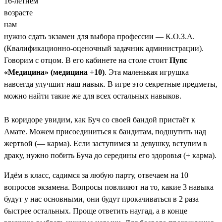
16-летнем
возрасте
нам
нужно сдать экзамен для выбора профессии — К.О.З.А.
(Квалификационно-оценочный задачник администрации).
Говорим с отцом. В его кабинете на столе стоит
Пупс
«Медицина» (медицина +10)
. Эта маленькая игрушка
навсегда улучшит наш навык. В игре это секретные предметы,
можно найти такие же для всех остальных навыков.
В коридоре увидим, как Буч со своей бандой пристаёт к
Амате. Можем присоединиться к бандитам, подшутить над
жертвой (
— карма
). Если заступимся за девушку, вступим в
драку, нужно побить Буча до середины его здоровья (
+ карма
).
Идём в класс, садимся за любую парту, отвечаем на 10
вопросов экзамена. Вопросы повлияют на то, какие 3 навыка
будут у нас основными, они будут прокачиваться в 2 раза
быстрее остальных. Проще ответить наугад, а в конце