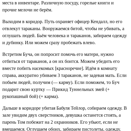
места в инвентаре. Различную посуду, горелые книги и
прочие мелочи не берём.
Выходим в коридор. Путь охраняет офицер Кендалл, но его
отвлекут тараканы. Вооружаемся битой, чтобы не убивать, а
оглушать людей. Бьём человека и тараканов, забираем
одежду
и дубинку
. Или можем сразу пробежать влево.
Встретим Буча, он попросит помочь его матери, нужно
отбиться от тараканов, а он их боится. Можем убедить его
вместе побить насекомых [красноречие]. Идём в комнату
справа, аккуратно убиваем 3 тараканов, не задевая мать. Если
побьем людей, получим (
— карму
). Если поможем, то Буч
подарит свою куртку —
Прикид Туннельных змей
(+
рукопашный бой) (
+ карма
).
Дальше в коридоре убитая Бабуля Тейлор, собираем
одежду
. В
зале увидим двух сверстников, девушка останется стоять, а
парень Том побежит на 2 охранников. Его убьют, если не
вмешаемся. Оглушаем обоих, забираем
пистолеты, одежду
.