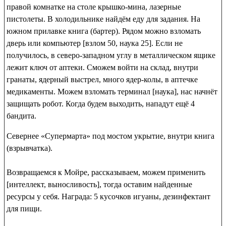
правой комнатке на столе
крышко-мина, лазерные
пистолеты
. В холодильнике найдём
еду для задания
. На
южном прилавке
книга (бартер)
. Рядом можно взломать
дверь или компьютер [взлом 50, наука 25]. Если не
получилось, в северо-западном углу в металлическом ящике
лежит
ключ от аптеки
. Сможем войти на склад, внутри
гранаты, ядерный выстрел, много ядер-колы
, в аптечке
медикаменты
. Можем взломать терминал [наука], нас начнёт
защищать робот. Когда будем выходить, нападут ещё 4
бандита.
Севернее «Супермарта» под мостом укрытие, внутри
книга
(взрывчатка)
.
Возвращаемся к Мойре, рассказываем, можем применить
[интеллект, выносливость], тогда оставим найденные
ресурсы у себя. Награда:
5 кусочков игуаны, дезинфектант
для пищи
.