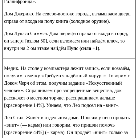
Гиллифронда»
.
Дом Джерико
. На северо-востоке города, взламываем дверь,
справа от входа на полу
книга (холодное оружие)
.
Дом Лукаса Симмса
. Дом шерифа справа от входа в город,
он заперт [взлом 50], если взломаем или найдём ключ, то
внутри на 2-ом этаже найдём
Пупс (сила +1)
.
Медик
. На столе у компьютера лежит запись, если возьмём,
получим
заметку «Требуется надёжный хирург»
. Говорим с
Доком Черч об этом, получим задание «Искусственный
человек». Спрашиваем про запрещенные вещества, док
расскажет о местном торчке, расспрашиваем дальше
[красноречие 14%]. Узнаем, что Лео подсел на «винт».
Лео Стал
. Живёт в отдельном доме. Просим у него продать
«винт» (
— карма
) или говорим, что пришли помочь
[красноречие 44%] (
+ карма
). Он продаёт «винт» только за