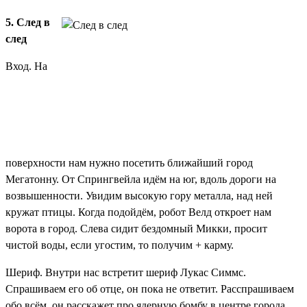
5. След в
след
Вход
. На
поверхности нам нужно посетить ближайший город
Мегатонну. От Спрингвейла идём на юг, вдоль дороги на
возвышенности. Увидим высокую гору металла, над ней
кружат птицы. Когда подойдём, робот Велд откроет нам
ворота в город. Слева сидит бездомный Микки, просит
чистой воды, если угостим, то получим
+ карму
.
Шериф
. Внутри нас встретит шериф Лукас Симмс.
Спрашиваем его об отце, он пока не ответит. Расспрашиваем
обо всём, он расскажет про ядерную бомбу в центре города,