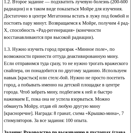
1.2. Второе задание — подхватить лучевую болезнь (200-600
радиации) и в таком виде показаться Мойре для изучения.
Достаточно в центре Мегатонны встать в лужу под бомбой и
постоять пару минут. Возвращаемся к Мойре, получим
4 рад-
Х
,
способность «Рад-регенерация»
(конечности
восстанавливаются при высокой радиации).
1.3. Нужно изучить город призрак «Минное поле», по
возможности принести оттуда деактивированную мину.
Если отправимся туда сразу, то не нужно трогать вражеского
снайпера, он понадобится по другому заданию. Используем
навык [красться] или стелс-бой. Нужно не просто посетить
город, а
побывать именно на детской площадке
в центре
города. Чтоб забрать
мину
, подбегаем к ней и быстро
нажимаем Е, пока она не успела взорваться. Можно
обмануть Мойру, отдав ей любую другую мину
[красноречие]. Награда:
8 гранат, схема «Крышко-мина», 7
стимуляторов
. За все задания:
100 опыта
.
Задание: Руководство по выживанию в пустошах (глава