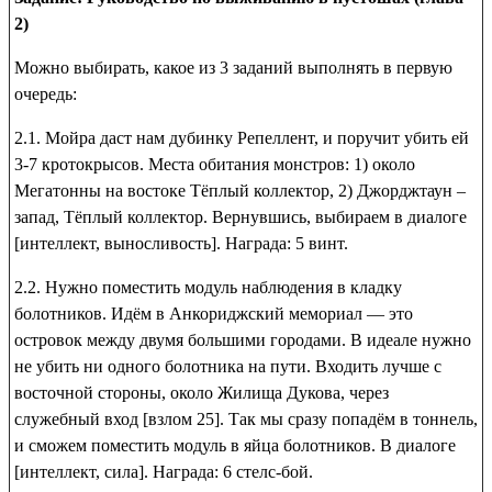
2)
Можно выбирать, какое из 3 заданий выполнять в первую
очередь:
2.1. Мойра даст нам
дубинку Репеллент
, и поручит убить ей
3-7 кротокрысов. Места обитания монстров: 1) около
Мегатонны на востоке Тёплый коллектор, 2) Джорджтаун –
запад, Тёплый коллектор. Вернувшись, выбираем в диалоге
[интеллект, выносливость]. Награда:
5 винт
.
2.2. Нужно поместить модуль наблюдения в кладку
болотников. Идём в Анкориджский мемориал — это
островок между двумя большими городами. В идеале нужно
не убить ни одного болотника на пути. Входить лучше с
восточной стороны, около Жилища Дукова, через
служебный вход [взлом 25]. Так мы сразу попадём в тоннель,
и сможем поместить модуль в яйца болотников. В диалоге
[интеллект, сила]. Награда:
6 стелс-бой
.