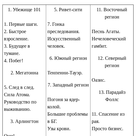
1. Убежище 101
5. Ривет-сити
11. Восточный
регион
1. Первые шаги.
7. Гонка
2. Быстрое
преследования.
Песнь Агаты.
взросление.
Искусственный
Нечеловеческий
3. Будущее в
человек.
гамбит.
тумане.
6. Южный регион
12. Северный
4. Побег!
регион
2. Мегатонна
Тенпенни-Тауэр.
Оазис.
7. Западный регион
5. След в след.
13. Парадайз
Сила Атома.
Погоня за ядер-
Фоллс
Руководство по
колой.
выживанию.
Большие проблемы
11. Спасение из
3. Арлингтон
в БГ.
рая.
Узы крови.
Просто бизнес.
Они!