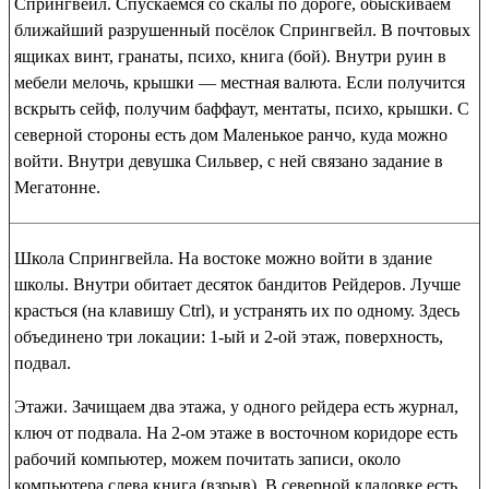
Спрингвейл
. Спускаемся со скалы по дороге, обыскиваем
ближайший разрушенный посёлок Спрингвейл. В почтовых
ящиках
винт, гранаты, психо
,
книга (бой)
. Внутри руин в
мебели
мелочь, крышки
— местная валюта. Если получится
вскрыть сейф, получим
баффаут, ментаты, психо, крышки
. С
северной стороны есть дом Маленькое ранчо, куда можно
войти. Внутри девушка Сильвер, с ней связано задание в
Мегатонне.
Школа Спрингвейла
. На востоке можно войти в здание
школы. Внутри обитает десяток бандитов Рейдеров. Лучше
красться (на клавишу Ctrl), и устранять их по одному. Здесь
объединено три локации: 1-ый и 2-ой этаж, поверхность,
подвал.
Этажи
. Зачищаем два этажа, у одного рейдера есть
журнал
,
ключ от подвала
. На 2-ом этаже в восточном коридоре есть
рабочий компьютер, можем почитать записи, около
компьютера слева
книга (взрыв)
. В северной кладовке есть