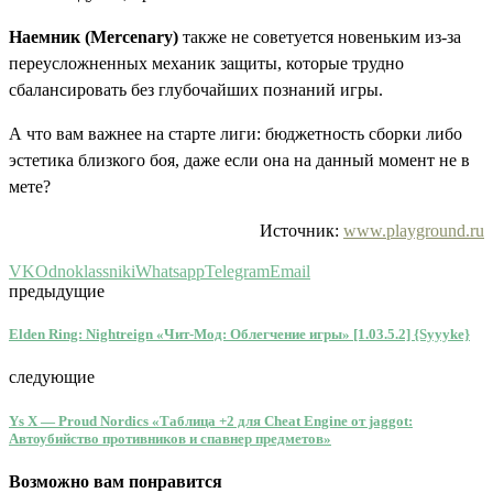
Наемник (Mercenary)
также не советуется новеньким из-за
переусложненных механик защиты, которые трудно
сбалансировать без глубочайших познаний игры.
А что вам важнее на старте лиги: бюджетность сборки либо
эстетика близкого боя, даже если она на данный момент не в
мете?
Источник:
www.playground.ru
VK
Odnoklassniki
Whatsapp
Telegram
Email
предыдущие
Elden Ring: Nightreign «Чит-Мод: Облегчение игры» [1.03.5.2] {Syyyke}
следующие
Ys X — Proud Nordics «Таблица +2 для Cheat Engine от jaggot:
Автоубийство противников и спавнер предметов»
Возможно вам понравится