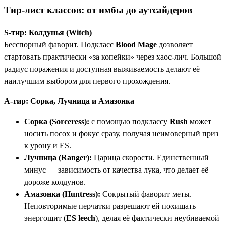
Тир-лист классов: от имбы до аутсайдеров
S-тир: Колдунья (Witch)
Бесспорный фаворит. Подкласс
Blood Mage
дозволяет
стартовать практически «за копейки» через хаос-лич. Большой
радиус поражения и доступная выживаемость делают её
наилучшим выбором для первого прохождения.
A-тир: Сорка, Лучница и Амазонка
Сорка (Sorceress):
с помощью подклассу
Rush
может
носить посох и фокус сразу, получая неимоверный приз
к урону и ES.
Лучница (Ranger):
Царица скорости. Единственный
минус — зависимость от качества лука, что делает её
дороже колдунов.
Амазонка (Huntress):
Сокрытый фаворит меты.
Неповторимые перчатки разрешают ей похищать
энергощит (
ES leech
), делая её фактически неубиваемой