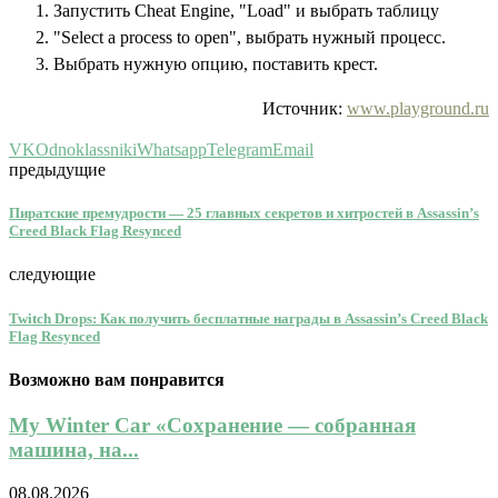
Запустить Cheat Engine, "Load" и выбрать таблицу
"Select a process to open", выбрать нужный процесс.
Выбрать нужную опцию, поставить крест.
Источник:
www.playground.ru
VK
Odnoklassniki
Whatsapp
Telegram
Email
предыдущие
Пиратские премудрости — 25 главных секретов и хитростей в Assassin’s
Creed Black Flag Resynced
следующие
Twitch Drops: Как получить бесплатные награды в Assassin’s Creed Black
Flag Resynced
Возможно вам понравится
My Winter Car «Сохранение — собранная
машина, на...
08.08.2026