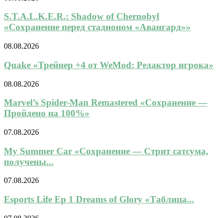
S.T.A.L.K.E.R.: Shadow of Chernobyl
«Сохранение перед стадионом «Авангард»»
08.08.2026
Quake «Трейнер +4 от WeMod: Редактор игрока»
08.08.2026
Marvel’s Spider-Man Remastered «Сохранение —
Пройдено на 100%»
07.08.2026
My Summer Car «Сохранение — Стрит сатсума,
получены...
07.08.2026
Esports Life Ep 1 Dreams of Glory «Таблица...