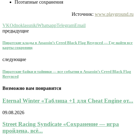
Поэтапные сохранения
Источник:
www.playground.ru
VK
Odnoklassniki
Whatsapp
Telegram
Email
предыдущие
Пиратские клады в Assassin’s Creed Black Flag Resynced — Где найти все
карты сокровищ
следующие
Пиратские байки и тайники — все события в Assassin’s Creed Black Flag
Resynced
Возможно вам понравится
Eternal Winter «Таблица +1 для Cheat Engine от...
09.08.2026
Street Racing Syndicate «Сохранение — игра
пройдена, всё...