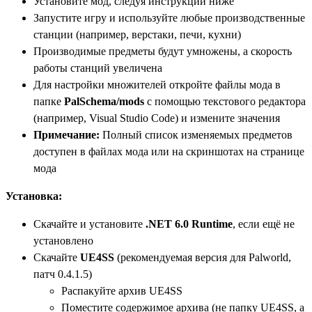
Установите мод, следуя инструкции ниже
Запустите игру и используйте любые производственные
станции (например, верстаки, печи, кухни)
Производимые предметы будут умножены, а скорость
работы станций увеличена
Для настройки множителей откройте файлы мода в
папке
PalSchema/mods
с помощью текстового редактора
(например, Visual Studio Code) и измените значения
Примечание:
Полный список изменяемых предметов
доступен в файлах мода или на скриншотах на странице
мода
Установка:
Скачайте и установите
.NET 6.0 Runtime
, если ещё не
установлено
Скачайте
UE4SS
(рекомендуемая версия для Palworld,
патч 0.4.1.5)
Распакуйте архив UE4SS
Поместите содержимое архива (не папку UE4SS, а