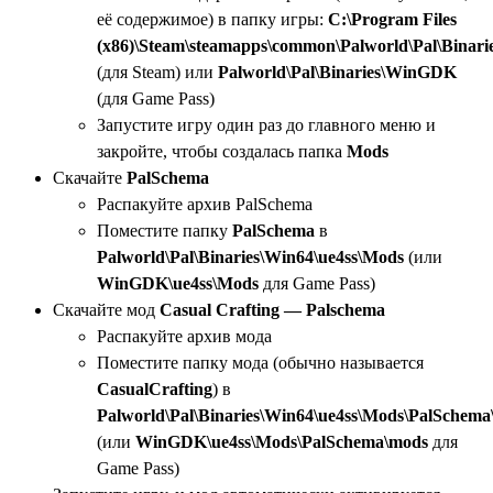
её содержимое) в папку игры:
C:\Program Files
(x86)\Steam\steamapps\common\Palworld\Pal\Binari
(для Steam) или
Palworld\Pal\Binaries\WinGDK
(для Game Pass)
Запустите игру один раз до главного меню и
закройте, чтобы создалась папка
Mods
Скачайте
PalSchema
Распакуйте архив PalSchema
Поместите папку
PalSchema
в
Palworld\Pal\Binaries\Win64\ue4ss\Mods
(или
WinGDK\ue4ss\Mods
для Game Pass)
Скачайте мод
Casual Crafting — Palschema
Распакуйте архив мода
Поместите папку мода (обычно называется
CasualCrafting
) в
Palworld\Pal\Binaries\Win64\ue4ss\Mods\PalSchem
(или
WinGDK\ue4ss\Mods\PalSchema\mods
для
Game Pass)