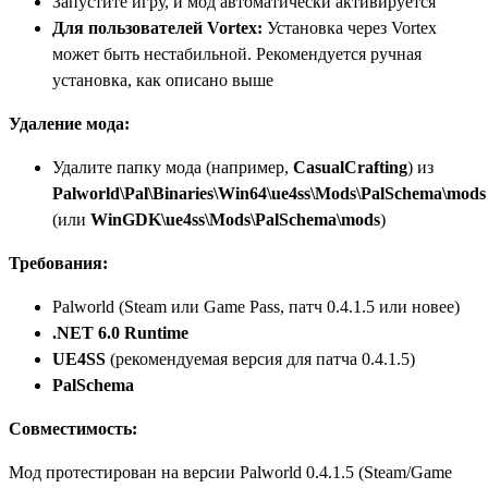
Запустите игру, и мод автоматически активируется
Для пользователей Vortex:
Установка через Vortex
может быть нестабильной. Рекомендуется ручная
установка, как описано выше
Удаление мода:
Удалите папку мода (например,
CasualCrafting
) из
Palworld\Pal\Binaries\Win64\ue4ss\Mods\PalSchema\mods
(или
WinGDK\ue4ss\Mods\PalSchema\mods
)
Требования:
Palworld (Steam или Game Pass, патч 0.4.1.5 или новее)
.NET 6.0 Runtime
UE4SS
(рекомендуемая версия для патча 0.4.1.5)
PalSchema
Совместимость:
Мод протестирован на версии Palworld 0.4.1.5 (Steam/Game