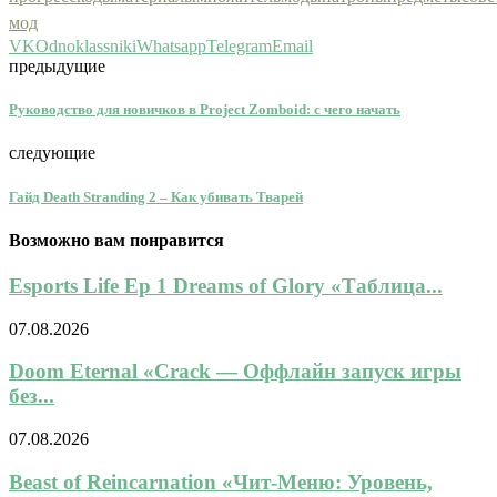
мод
VK
Odnoklassniki
Whatsapp
Telegram
Email
предыдущие
Руководство для новичков в Project Zomboid: с чего начать
следующие
Гайд Death Stranding 2 – Как убивать Тварей
Возможно вам понравится
Esports Life Ep 1 Dreams of Glory «Таблица...
07.08.2026
Doom Eternal «Crack — Оффлайн запуск игры
без...
07.08.2026
Beast of Reincarnation «Чит-Меню: Уровень,