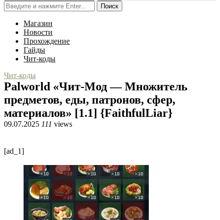
Поиск
Магазин
Новости
Прохождение
Гайды
Чит-коды
Чит-коды
Palworld «Чит-Мод — Множитель
предметов, еды, патронов, сфер,
материалов» [1.1] {FaithfulLiar}
09.07.2025
111
views
[ad_1]