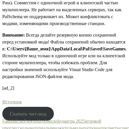
Pass). Совместим с одиночной игрой и клиентской частью
мультиплеера. Не работает на выделенных серверах, так как
PalSchema не поддерживает их. Может конфликтовать с
модами, изменяющими производственные станции.
Внимание:
Всегда делайте резервную копию сохранений
перед установкой мода! Файлы сохранений обычно находятся
в:
C:\Users\[Ваше_имя]\AppData\Local\Pal\Saved\SaveGames
.
Используйте мод только в одиночной игре или на клиентской
стороне мультиплеера, чтобы избежать проблем. Для
настройки значений используйте Visual Studio Code для
редактирования JSON-файлов мода.
[ad_2]
Источник
Скачать чит-мод
FaithfulLiar
Palworld
геймплей
еда
игра 2025
игровой
прогресс
коды
материалы
множитель
моды
патроны
предметы
сове