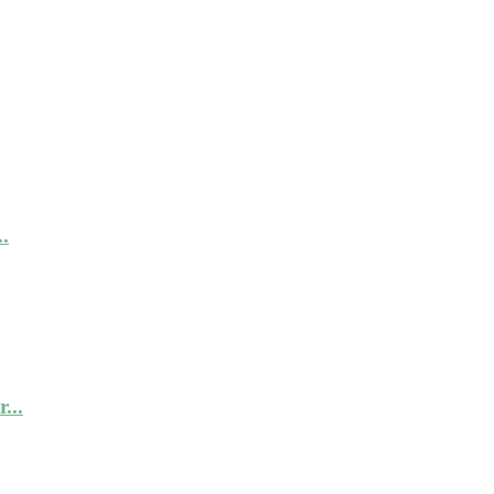
.
...