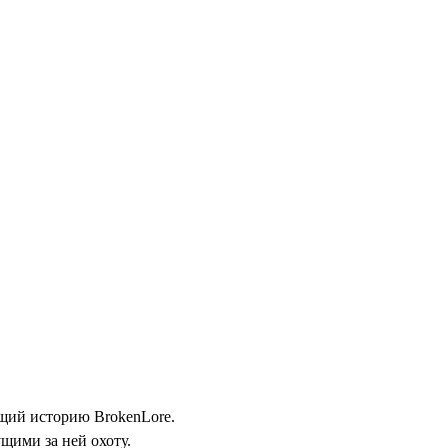
щий историю BrokenLore.
щими за ней охоту.