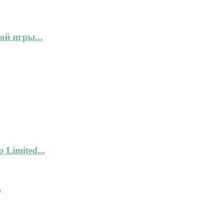
ой игры...
 Limited...
.