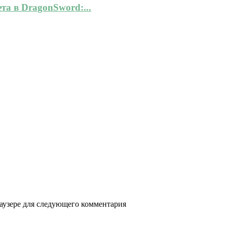
а в DragonSword:...
раузере для следующего комментария