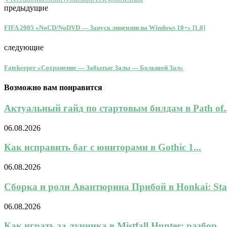
предыдущие
FIFA 2005 «NoCD/NoDVD — Запуск лицензии на Windows 10+» [1.0]
следующие
Fatekeeper «Сохранение — Забытые Залы — Большой Зал»
Возможно вам понравится
Актуальный гайд по стартовым билдам в Path of..
06.08.2026
Как исправить баг с юниторами в Gothic 1...
06.08.2026
Сборка и роли Авантюрина Прибой в Honkai: Star
06.08.2026
Как играть за лучника в Mistfall Hunter: разбор...