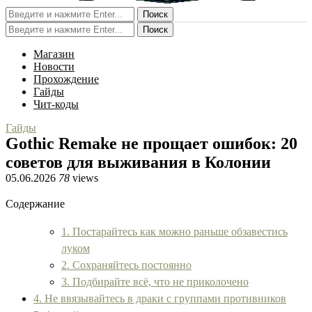
Поиск
Поиск
Магазин
Новости
Прохождение
Гайды
Чит-коды
Гайды
Gothic Remake не прощает ошибок: 20
советов для выживания в Колонии
05.06.2026
78
views
Содержание
1. Постарайтесь как можно раньше обзавестись
луком
2. Сохраняйтесь постоянно
3. Подбирайте всё, что не приколочено
4. Не ввязывайтесь в драки с группами противников