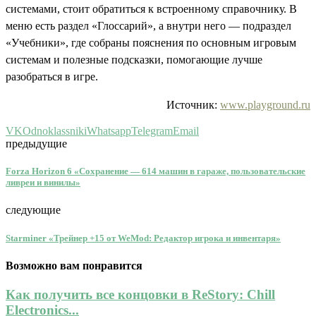
системами, стоит обратиться к встроенному справочнику. В
меню есть раздел «Глоссарий», а внутри него — подраздел
«Учебники», где собраны пояснения по основным игровым
системам и полезные подсказки, помогающие лучше
разобраться в игре.
Источник:
www.playground.ru
VK
Odnoklassniki
Whatsapp
Telegram
Email
предыдущие
Forza Horizon 6 «Сохранение — 614 машин в гараже, пользовательские
ливреи и винилы»
следующие
Starminer «Трейнер +15 от WeMod: Редактор игрока и инвентаря»
Возможно вам понравится
Как получить все концовки в ReStory: Chill
Electronics...