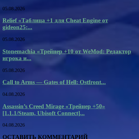
05.08.2026
Relief «Таблица +1 для Cheat Engine от
gideon25:...
05.08.2026
Stonemachia «Трейнер +10 от WeMod: Редактор
игрока и...
05.08.2026
Call to Arms — Gates of Hell: Ostfront...
04.08.2026
Assassin’s Creed Mirage «Трейнер +50»
[1.1.1/Steam, Ubisoft Connect]...
04.08.2026
ОСТАВИТЬ КОММЕНТАРИЙ