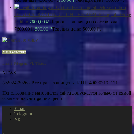
составляла 4500,00 ₽.
100,00
₽
Текущая цена: 100,00 ₽.
DEATH STRANDING 2: ON THE BEACH Digital Deluxe
Edition
7600,00
₽
Первоначальная цена составляла
7600,00 ₽.
500,00
₽
Текущая цена: 500,00 ₽.
Мы в соцсетях
Email
Telegram
Vk
Tiktok
NEWS
@2024-2026 - Все права защищены. ИНН 490903192171
Использование материалов сайта допускается только с прямой
ссылкой на сайт game-super.ru
Email
Telegram
Vk