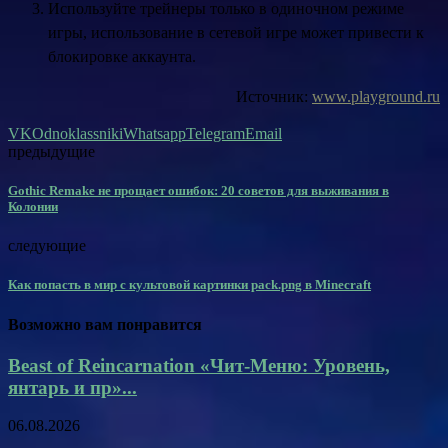
Используйте трейнеры только в одиночном режиме
игры, использование в сетевой игре может привести к
блокировке аккаунта.
Источник:
www.playground.ru
VK
Odnoklassniki
Whatsapp
Telegram
Email
предыдущие
Gothic Remake не прощает ошибок: 20 советов для выживания в
Колонии
следующие
Как попасть в мир с культовой картинки pack.png в Minecraft
Возможно вам понравится
Beast of Reincarnation «Чит-Меню: Уровень,
янтарь и пр»...
06.08.2026