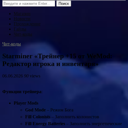
Поиск
Магазин
Новости
Прохождение
Гайды
Чит-коды
Чит-коды
Starminer «Трейнер +15 от WeMod:
Редактор игрока и инвентаря»
06.06.2026
90
views
Функции трейнера
:
Player Mods
God Mode
– Режим Бога
Fill Colonists
– Заполнить колонистов
Fill Energy Batteries
– Заполнить энергетические