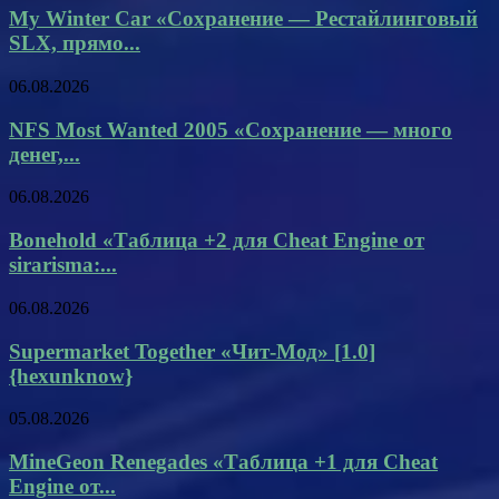
My Winter Car «Сохранение — Рестайлинговый
SLX, прямо...
06.08.2026
NFS Most Wanted 2005 «Сохранение — много
денег,...
06.08.2026
Bonehold «Таблица +2 для Cheat Engine от
sirarisma:...
06.08.2026
Supermarket Together «Чит-Мод» [1.0]
{hexunknow}
05.08.2026
MineGeon Renegades «Таблица +1 для Cheat
Engine от...