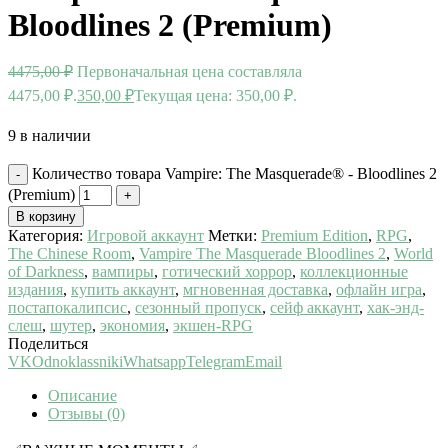
Bloodlines 2 (Premium)
4475,00
₽
Первоначальная цена составляла
4475,00 ₽.
350,00
₽
Текущая цена: 350,00 ₽.
9 в наличии
Количество товара Vampire: The Masquerade® - Bloodlines 2
(Premium)
В корзину
Категория:
Игровой аккаунт
Метки:
Premium Edition
,
RPG
,
The Chinese Room
,
Vampire The Masquerade Bloodlines 2
,
World
of Darkness
,
вампиры
,
готический хоррор
,
коллекционные
издания
,
купить аккаунт
,
мгновенная доставка
,
офлайн игра
,
постапокалипсис
,
сезонный пропуск
,
сейф аккаунт
,
хак-энд-
слеш
,
шутер
,
экономия
,
экшен-RPG
Поделиться
VK
Odnoklassniki
Whatsapp
Telegram
Email
Описание
Отзывы (0)