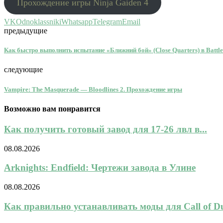
Прохождение игры Ninja Gaiden 4
VK
Odnoklassniki
Whatsapp
Telegram
Email
предыдущие
Как быстро выполнить испытание «Ближний бой» (Close Quarters) в Battlef
следующие
Vampire: The Masquerade — Bloodlines 2. Прохождение игры
Возможно вам понравится
Как получить готовый завод для 17-26 лвл в...
08.08.2026
Arknights: Endfield: Чертежи завода в Улине
08.08.2026
Как правильно устанавливать моды для Call of Dut