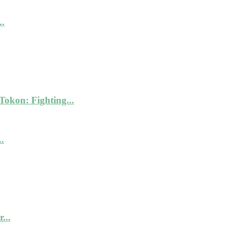
.
kon: Fighting...
.
...