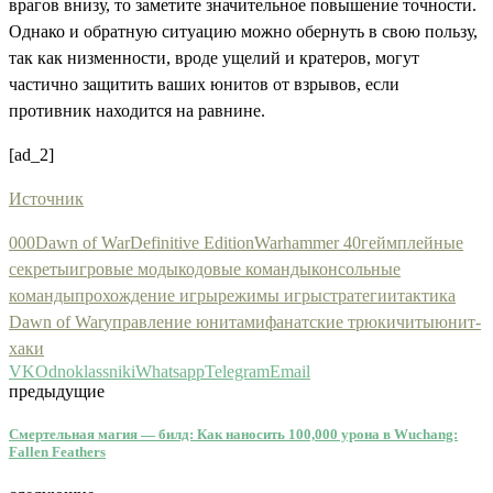
врагов внизу, то заметите значительное повышение точности.
Однако и обратную ситуацию можно обернуть в свою пользу,
так как низменности, вроде ущелий и кратеров, могут
частично защитить ваших юнитов от взрывов, если
противник находится на равнине.
[ad_2]
Источник
000
Dawn of War
Definitive Edition
Warhammer 40
геймплейные
секреты
игровые моды
кодовые команды
консольные
команды
прохождение игры
режимы игры
стратегии
тактика
Dawn of War
управление юнитами
фанатские трюки
читы
юнит-
хаки
VK
Odnoklassniki
Whatsapp
Telegram
Email
предыдущие
Смертельная магия — билд: Как наносить 100,000 урона в Wuchang:
Fallen Feathers