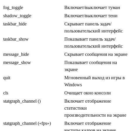
fog_toggle
Включает/выключает туман
shadow_toggle
Включает/выключает тени
taskbar_hide
Скрывает панель задач/
пользовательский интерфейс
taskbar_show
Показывает панель задач/
пользовательский интерфейс
message_hide
Скрывает сообщения на экране
message_show
Показывает сообщения на
экране
quit
Мгновенный выход из игры в
Windows
cls
Очищает окно консоли
statgraph_channel ()
Включает отображение
статистики
производительности на экране
statgraph_channel («fps»)
Включает отображение
частоты кадров на экране