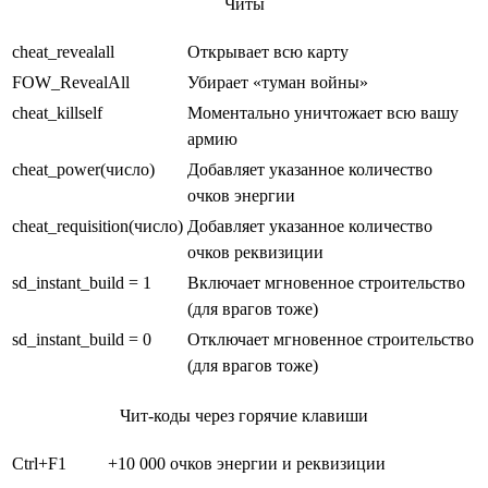
Читы
cheat_revealall
Открывает всю карту
FOW_RevealAll
Убирает «туман войны»
cheat_killself
Моментально уничтожает всю вашу
армию
cheat_power(число)
Добавляет указанное количество
очков энергии
cheat_requisition(число)
Добавляет указанное количество
очков реквизиции
sd_instant_build = 1
Включает мгновенное строительство
(для врагов тоже)
sd_instant_build = 0
Отключает мгновенное строительство
(для врагов тоже)
Чит-коды через горячие клавиши
Ctrl+F1
+10 000 очков энергии и реквизиции