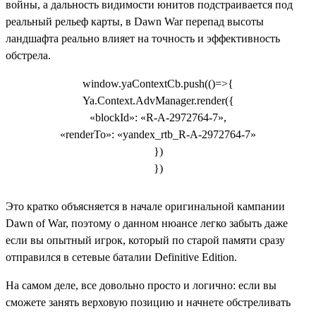
войны, а дальность видимости юнитов подстраивается под
реальный рельеф карты, в Dawn War перепад высоты
ландшафта реально влияет на точность и эффективность
обстрела.
window.yaContextCb.push(()=>{
Ya.Context.AdvManager.render({
«blockId»: «R-A-2972764-7»,
«renderTo»: «yandex_rtb_R-A-2972764-7»
})
})
Это кратко объясняется в начале оригинальной кампании
Dawn of War, поэтому о данном нюансе легко забыть даже
если вы опытный игрок, который по старой памяти сразу
отправился в сетевые баталии Definitive Edition.
На самом деле, все довольно просто и логично: если вы
сможете занять верховую позицию и начнете обстреливать