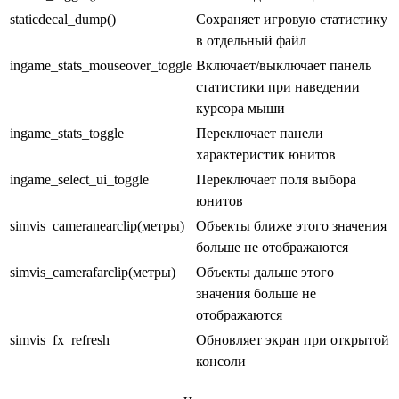
staticdecal_dump()
Сохраняет игровую статистику
в отдельный файл
ingame_stats_mouseover_toggle
Включает/выключает панель
статистики при наведении
курсора мыши
ingame_stats_toggle
Переключает панели
характеристик юнитов
ingame_select_ui_toggle
Переключает поля выбора
юнитов
simvis_cameranearclip(метры)
Объекты ближе этого значения
больше не отображаются
simvis_camerafarclip(метры)
Объекты дальше этого
значения больше не
отображаются
simvis_fx_refresh
Обновляет экран при открытой
консоли