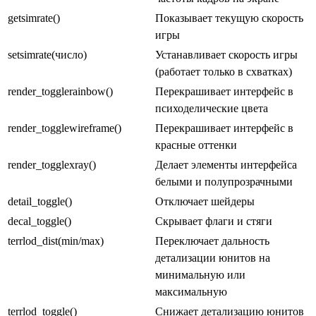
getsimrate()
Показывает текущую скорость
игры
setsimrate(число)
Устанавливает скорость игры
(работает только в схватках)
render_togglerainbow()
Перекрашивает интерфейс в
психоделические цвета
render_togglewireframe()
Перекрашивает интерфейс в
красные оттенки
render_togglexray()
Делает элементы интерфейса
белыми и полупрозрачными
detail_toggle()
Отключает шейдеры
decal_toggle()
Скрывает флаги и стяги
terrlod_dist(min/max)
Переключает дальность
детализации юнитов на
минимальную или
максимальную
terrlod_toggle()
Снижает детализацию юнитов