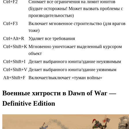
Ctrl+F2
Снимает все ограничения на лимит юнитов
(Будьте осторожны! Может вызвать проблемы с
производительностью)
Ctrl+F3
Включает мгновенное строительство (для врагов
тоже)
Ctrl+Alt+R
Удаляет все требования
Ctrl+Shift+K
Мгновенно уничтожает выделенный курсором
объект
Ctrl+Shift+I
Делает выбранного юнита/здание неуязвимым
Ctrl+Shift+V
Делает выбранного юнита/здание уязвимым
Alt+Shift+F
Включает/выключает «туман войны»
Военные хитрости в Dawn of War —
Definitive Edition