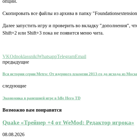
опции.
Скопировать все файлы из архива в папку "Foundationsextension
Далее запустить игру и проверить во вкладку "дополнения", чт
Shift+2 или Shift+3 пока не появится меню чита.
VK
Odnoklassniki
Whatsapp
Telegram
Email
предыдущие
Вся история серии Metro: От ядерного пламени 2013-го до исхода из Мос
следующие
Экономика в ранешней игре в Idle Hero TD
Возможно вам понравится
Quake «Трейнер +4 от WeMod: Редактор игрока»
08.08.2026