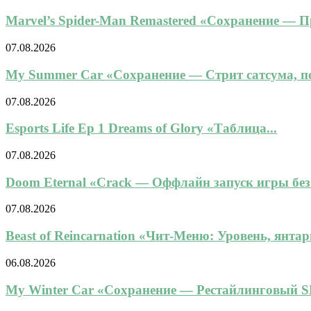
Marvel’s Spider-Man Remastered «Сохранение — 
07.08.2026
My Summer Car «Сохранение — Стрит сатсума, по
07.08.2026
Esports Life Ep 1 Dreams of Glory «Таблица...
07.08.2026
Doom Eternal «Crack — Оффлайн запуск игры без.
07.08.2026
Beast of Reincarnation «Чит-Меню: Уровень, янтарь
06.08.2026
My Winter Car «Сохранение — Рестайлинговый SL