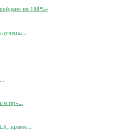
Пройдено на 100%»
лучены...
..
 и пр»...
X, прямо...