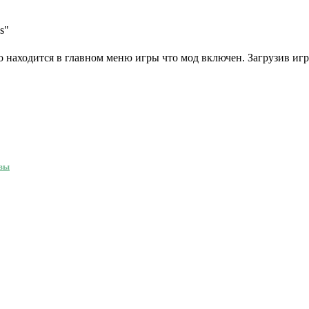
s"
о находится в главном меню игры что мод включен. Загрузив игр
квы