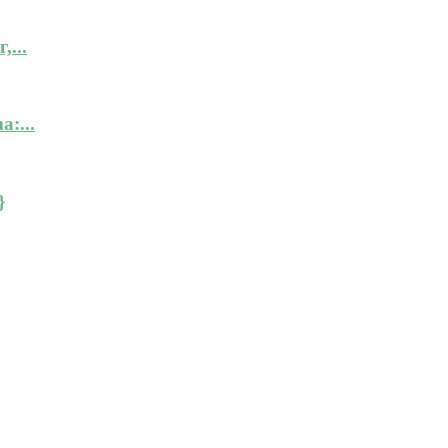
...
:...
}