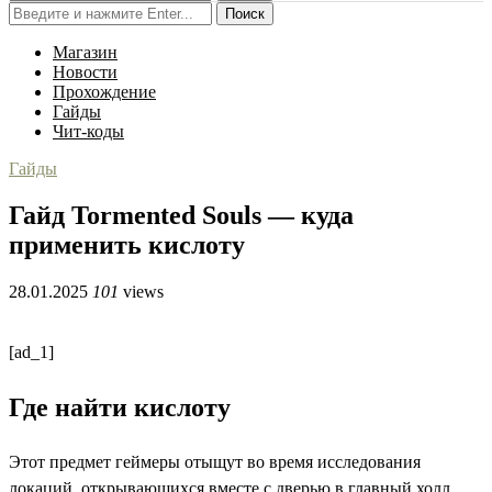
Поиск
Магазин
Новости
Прохождение
Гайды
Чит-коды
Гайды
Гайд Tormented Souls — куда
применить кислоту
28.01.2025
101
views
[ad_1]
Где найти кислоту
Этот предмет геймеры отыщут во время исследования
локаций, открывающихся вместе с дверью в главный холл