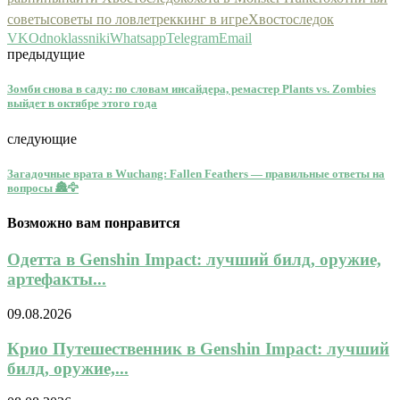
советы
советы по ловле
треккинг в игре
Хвостоследок
VK
Odnoklassniki
Whatsapp
Telegram
Email
предыдущие
Зомби снова в саду: по словам инсайдера, ремастер Plants vs. Zombies
выйдет в октябре этого года
следующие
Загадочные врата в Wuchang: Fallen Feathers — правильные ответы на
вопросы 🏯🦅
Возможно вам понравится
Одетта в Genshin Impact: лучший билд, оружие,
артефакты...
09.08.2026
Крио Путешественник в Genshin Impact: лучший
билд, оружие,...