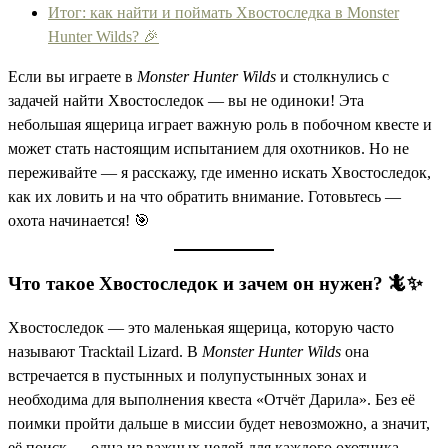
Итог: как найти и поймать Хвостоследка в Monster
Hunter Wilds? 🎉
Если вы играете в
Monster Hunter Wilds
и столкнулись с
задачей найти Хвостоследок — вы не одиноки! Эта
небольшая ящерица играет важную роль в побочном квесте и
может стать настоящим испытанием для охотников. Но не
переживайте — я расскажу, где именно искать Хвостоследок,
как их ловить и на что обратить внимание. Готовьтесь —
охота начинается! 🎯
Что такое Хвостоследок и зачем он нужен? 🦎✨
Хвостоследок — это маленькая ящерица, которую часто
называют Tracktail Lizard. В
Monster Hunter Wilds
она
встречается в пустынных и полупустынных зонах и
необходима для выполнения квеста «Отчёт Дарила». Без её
поимки пройти дальше в миссии будет невозможно, а значит,
её поиск — одна из важных целей для каждого охотника.