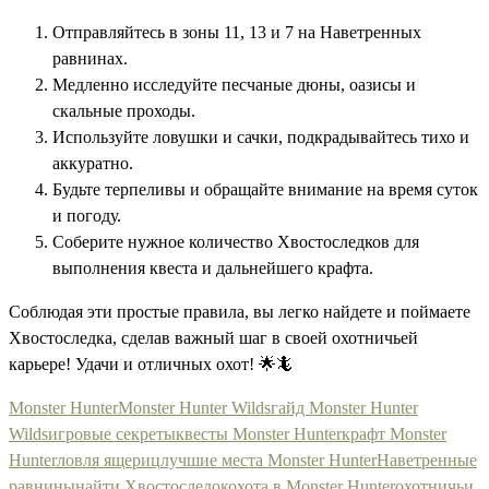
Отправляйтесь в зоны 11, 13 и 7 на Наветренных
равнинах.
Медленно исследуйте песчаные дюны, оазисы и
скальные проходы.
Используйте ловушки и сачки, подкрадывайтесь тихо и
аккуратно.
Будьте терпеливы и обращайте внимание на время суток
и погоду.
Соберите нужное количество Хвостоследков для
выполнения квеста и дальнейшего крафта.
Соблюдая эти простые правила, вы легко найдете и поймаете
Хвостоследка, сделав важный шаг в своей охотничьей
карьере! Удачи и отличных охот! 🌟🦎
Monster Hunter
Monster Hunter Wilds
гайд Monster Hunter
Wilds
игровые секреты
квесты Monster Hunter
крафт Monster
Hunter
ловля ящериц
лучшие места Monster Hunter
Наветренные
равнины
найти Хвостоследок
охота в Monster Hunter
охотничьи