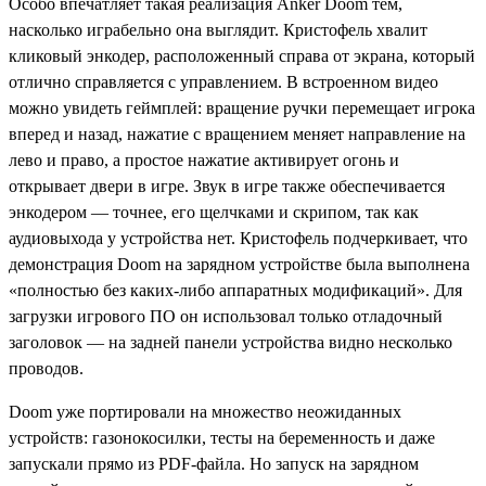
Особо впечатляет такая реализация Anker Doom тем,
насколько играбельно она выглядит. Кристофель хвалит
кликовый энкодер, расположенный справа от экрана, который
отлично справляется с управлением. В встроенном видео
можно увидеть геймплей: вращение ручки перемещает игрока
вперед и назад, нажатие с вращением меняет направление на
лево и право, а простое нажатие активирует огонь и
открывает двери в игре. Звук в игре также обеспечивается
энкодером — точнее, его щелчками и скрипом, так как
аудиовыхода у устройства нет. Кристофель подчеркивает, что
демонстрация Doom на зарядном устройстве была выполнена
«полностью без каких-либо аппаратных модификаций». Для
загрузки игрового ПО он использовал только отладочный
заголовок — на задней панели устройства видно несколько
проводов.
Doom уже портировали на множество неожиданных
устройств: газонокосилки, тесты на беременность и даже
запускали прямо из PDF-файла. Но запуск на зарядном