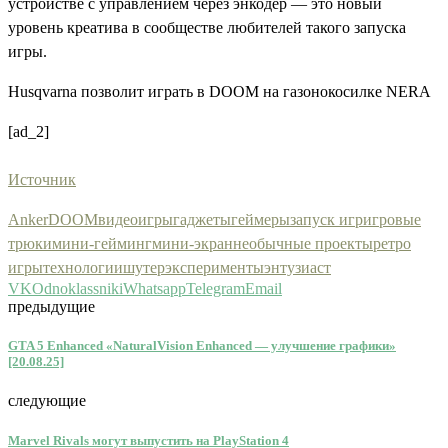
устройстве с управлением через энкодер — это новый
уровень креатива в сообществе любителей такого запуска
игры.
Husqvarna позволит играть в DOOM на газонокосилке NERA
[ad_2]
Источник
Anker
DOOM
видеоигры
гаджеты
геймеры
запуск игр
игровые
трюки
мини-гейминг
мини-экран
необычные проекты
ретро
игры
технологии
шутер
эксперименты
энтузиаст
VK
Odnoklassniki
Whatsapp
Telegram
Email
предыдущие
GTA 5 Enhanced «NaturalVision Enhanced — улучшение графики»
[20.08.25]
следующие
Marvel Rivals могут выпустить на PlayStation 4