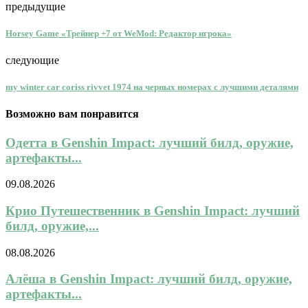
предыдущие
Horsey Game «Трейнер +7 от WeMod: Редактор игрока»
следующие
my winter car coriss rivvet 1974 на черных номерах с лучшими деталями
Возможно вам понравится
Одетта в Genshin Impact: лучший билд, оружие,
артефакты...
09.08.2026
Крио Путешественник в Genshin Impact: лучший
билд, оружие,...
08.08.2026
Алёша в Genshin Impact: лучший билд, оружие,
артефакты...