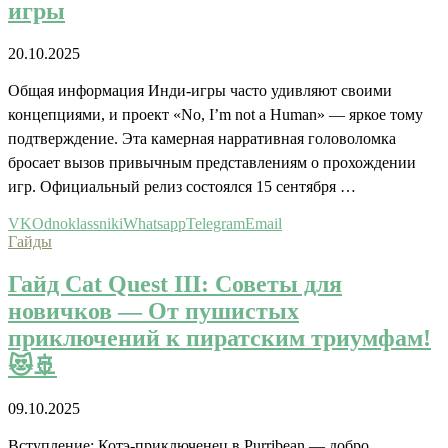
игры
20.10.2025
Общая информация Инди-игры часто удивляют своими
концепциями, и проект «No, I’m not a Human» — яркое тому
подтверждение. Эта камерная нарративная головоломка
бросает вызов привычным представлениям о прохождении
игр. Официальный релиз cостоялся 15 сентября …
VK
Odnoklassniki
Whatsapp
Telegram
Email
Гайды
Гайд Cat Quest III: Советы для
новичков — От пушистых
приключений к пиратским триумфам!
😻🚢
09.10.2025
Вступление: Котэ-приключенец в Purribean — добро