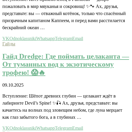
пожаловать в мир мяуканья и сокровищ! ✨🐾 Ах, друзья,
представьте: вы — отважный котёнок, только что спасённый
призрачным капитаном Каппеем, и перед вами расстилается
бескрайний океан …
VK
Odnoklassniki
Whatsapp
Telegram
Email
Гайды
Гайд Dredge: Где поймать целаканта —
От туманных вод к экзотическому
трофею! 😱🔥
09.10.2025
Вступление: Шёпот древних глубин — целакант ждёт в
лабиринте Devil’s Spine! ✨🎣 Ах, друзья, представьте: вы
качаетесь на волнах под зловещим небом, где луна мерцает
как глаз забытого бога, а в глубинах …
VK
Odnoklassniki
Whatsapp
Telegram
Email