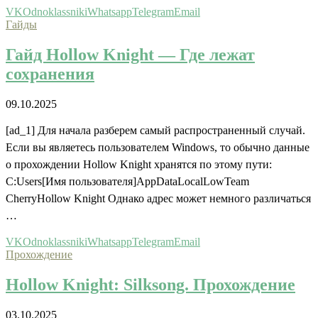
VK
Odnoklassniki
Whatsapp
Telegram
Email
Гайды
Гайд Hollow Knight — Где лежат
сохранения
09.10.2025
[ad_1] Для начала разберем самый распространенный случай.
Если вы являетесь пользователем Windows, то обычно данные
о прохождении Hollow Knight хранятся по этому пути:
C:Users[Имя пользователя]AppDataLocalLowTeam
CherryHollow Knight Однако адрес может немного различаться
…
VK
Odnoklassniki
Whatsapp
Telegram
Email
Прохождение
Hollow Knight: Silksong. Прохождение
03.10.2025