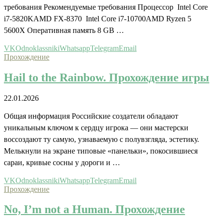
требования Рекомендуемые требования Процессор Intel Core
i7-5820KAMD FX-8370 Intel Core i7-10700AMD Ryzen 5
5600X Оперативная память 8 GB …
VK
Odnoklassniki
Whatsapp
Telegram
Email
Прохождение
Hail to the Rainbow. Прохождение игры
22.01.2026
Общая информация Российские создатели обладают
уникальным ключом к сердцу игрока — они мастерски
воссоздают ту самую, узнаваемую с полувзгляда, эстетику.
Мелькнули на экране типовые «панельки», покосившиеся
сараи, кривые сосны у дороги и …
VK
Odnoklassniki
Whatsapp
Telegram
Email
Прохождение
No, I’m not a Human. Прохождение