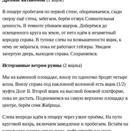
В пещере пробегаем по первой стене, оборачиваемся, сзади
сверху ещё стена, забегаем, берём отзвук
Сомнительная
ценность
. В темноте убиваем ящеров. Доберёмся до
освещенного круга на земле, от него идём в незаметный
коридор справа. В тупике слева на возвышенности ящик, к
нему не забраться, пока не работают гейзеры. Увидим
запертую дверь, выходим справа. Сохраняемся.
Истерзанные ветром руины
(2 ящика)
Мы на каменной площадке, внизу по одиночке бродят четыре
козла. Внизу справа под наклонной колонной есть ящик (1/2)
муфта Долг II
. Второй ящик на высокой боковой платформе,
пока не достать. Поднимаемся на самую верхнюю площадку в
центре, берём
семя Жабрица
.
Слева впереди идём в пещеру через узкие проёмы. На пути
круговой вихрь, включаем замедление и пробегаем. Встаём на
напольную кнопку около шара, лифт отвезёт нас вниз.