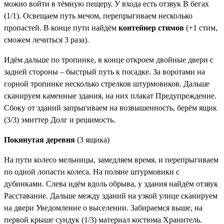
можно войти в тёмную пещеру. У входа есть отзвук
В бегах
(1/1)
. Освещаем путь мечом, перепрыгиваем несколько
пропастей. В конце пути найдём
контейнер стимов
(+1 стим,
сможем лечиться 3 раза).
Идём дальше по тропинке, в конце откроем двойные двери с
задней стороны – быстрый путь к посадке. За воротами на
горной тропинке несколько стрелков штурмовиков. Дальше
сканируем каменные здания, на них плакат
Предупреждение
.
Сбоку от зданий запрыгиваем на возвышенность, берём ящик
(3/3)
эмиттер Долг и решимость
.
Покинутая деревня
(3 ящика)
На пути колесо мельницы, замедляем время, и перепрыгиваем
по одной лопасти колеса. На поляне штурмовики с
дубинками. Слева идём вдоль обрыва, у здания найдём отзвук
Расставание
. Дальше между зданий на узкой улице сканируем
на двери
Уведомление о выселении
. Забираемся выше, на
первой крыше сундук (1/3)
материал костюма Хранитель
.