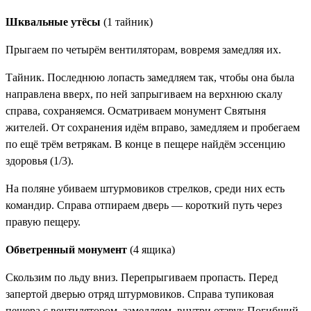
Шквальные утёсы
(1 тайник)
Прыгаем по четырём вентиляторам, вовремя замедляя их.
Тайник. Последнюю лопасть замедляем так, чтобы она была
направлена вверх, по ней запрыгиваем на верхнюю скалу
справа, сохраняемся. Осматриваем монумент
Святыня
жителей
. От сохранения идём вправо, замедляем и пробегаем
по ещё трём ветрякам. В конце в пещере найдём
эссенцию
здоровья (1/3)
.
На поляне убиваем штурмовиков стрелков, среди них есть
командир. Справа отпираем дверь — короткий путь через
правую пещеру.
Обветренный монумент
(4 ящика)
Скользим по льду вниз. Перепрыгиваем пропасть. Перед
запертой дверью отряд штурмовиков. Справа тупиковая
пещера с вентилятором, замедляем, внутри отзвук
Погибший