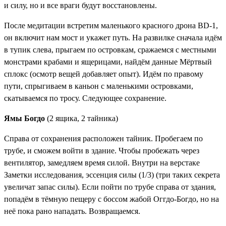
и силу, но и все враги будут восстановлены.
После медитации встретим маленького красного дрона BD-1,
он включит нам мост и укажет путь. На развилке сначала идём
в тупик слева, прыгаем по островкам, сражаемся с местными
монстрами крабами и ящерицами, найдём данные
Мёртвый
сплокс
(осмотр вещей добавляет опыт). Идём по правому
пути, спрыгиваем в каньон с маленькими островками,
скатываемся по тросу. Следующее сохранение.
Ямы Богдо
(2 ящика, 2 тайника)
Справа от сохранения расположен тайник. Пробегаем по
трубе, и сможем войти в здание. Чтобы пробежать через
вентилятор, замедляем время силой. Внутри на верстаке
Заметки исследования
,
эссенция силы (1/3)
(три таких секрета
увеличат запас силы). Если пойти по трубе справа от здания,
попадём в тёмную пещеру с боссом жабой Оггдо-Богдо, но на
неё пока рано нападать. Возвращаемся.