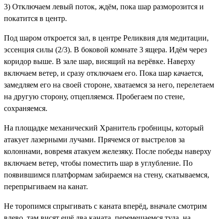
3) Отключаем левый поток, ждём, пока шар разморозится и
покатится в центр.
Под шаром откроется зал, в центре
Реликвия для медитации
,
эссенция силы (2/3)
. В боковой комнате 3 ящера. Идём через
коридор выше. В зале шар, висящий на верёвке. Наверху
включаем ветер, и сразу отключаем его. Пока шар качается,
замедляем его на своей стороне, хватаемся за него, перелетаем
на другую сторону, отцепляемся. Пробегаем по стене,
сохраняемся.
На площадке механический Хранитель гробницы, который
атакует лазерными лучами. Прячемся от выстрелов за
колоннами, вовремя атакуем железяку. После победы наверху
включаем ветер, чтобы поместить шар в углубление. По
появившимся платформам забираемся на стену, скатываемся,
перепрыгиваем на канат.
Не торопимся спрыгивать с каната вперёд, вначале смотрим
влево, там висят ещё два каната, перемещаемся туда, на