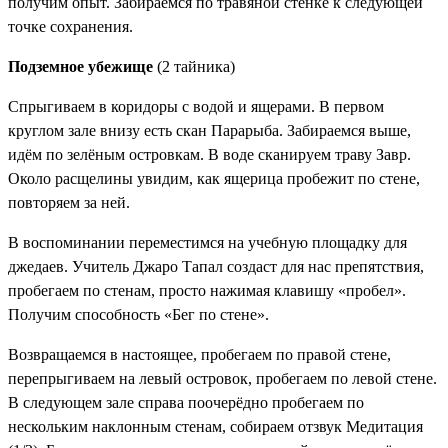
получим опыт. Забираемся по травяной стенке к следующей
точке сохранения.
Подземное убежище
(2 тайника)
Спрыгиваем в коридоры с водой и ящерами. В первом
круглом зале внизу есть скан
Парарыба
. Забираемся выше,
идём по зелёным островкам. В воде сканируем траву
Завр
.
Около расщелины увидим, как ящерица пробежит по стене,
повторяем за ней.
В воспоминании переместимся на учебную площадку для
джедаев. Учитель Джаро Тапал создаст для нас препятствия,
пробегаем по стенам, просто нажимая клавишу «пробел».
Получим
способность «Бег по стене»
.
Возвращаемся в настоящее, пробегаем по правой стене,
перепрыгиваем на левый островок, пробегаем по левой стене.
В следующем зале справа поочерёдно пробегаем по
нескольким наклонным стенам, собираем отзвук
Медитация