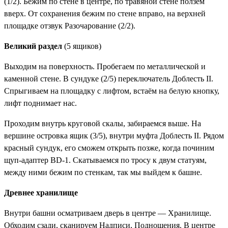
(1/2)
. Бежим по стене в центре, по травяной стене ползём
вверх. От сохранения бежим по стене вправо, на верхней
площадке отзвук
Разочарование (2/2)
.
Великий раздел
(5 ящиков)
Выходим на поверхность. Пробегаем по металлической и
каменной стене. В сундуке (2/5)
переключатель Доблесть II
.
Спрыгиваем на площадку с лифтом, встаём на белую кнопку,
лифт поднимает нас.
Проходим внутрь круговой скалы, забираемся выше. На
вершине островка ящик (3/5), внутри
муфта Доблесть II
. Рядом
красный сундук, его сможем открыть позже, когда починим
щуп-адаптер BD-1. Скатываемся по тросу к двум статуям,
между ними бежим по стенкам, так мы выйдем к башне.
Древнее хранилище
Внутри башни осматриваем дверь в центре —
Хранилище
.
Обходим сзади, сканируем
Надписи, Подношения
. В центре