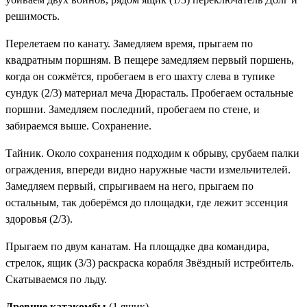
решимость
.
Перелетаем по канату. Замедляем время, прыгаем по
квадратным поршням. В пещере замедляем первый поршень,
когда он сожмётся, пробегаем в его шахту слева в тупике
сундук (2/3)
материал меча Дюрасталь
. Пробегаем остальные
поршни. Замедляем последний, пробегаем по стене, и
забираемся выше. Сохранение.
Тайник. Около сохранения подходим к обрыву, срубаем палки
ограждения, впереди видно наружные части измельчителей.
Замедляем первый, спрыгиваем на него, прыгаем по
остальным, так доберёмся до площадки, где лежит
эссенция
здоровья (2/3)
.
Прыгаем по двум канатам. На площадке два командира,
стрелок, ящик (3/3)
раскраска корабля Звёздный истребитель
.
Скатываемся по льду.
Древние катакомбы
(1 ящик)