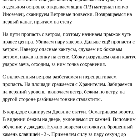
отдельном островке открываем ящик (1/3)
материал пончо
Иноземец
, сканируем
Ветряные подвески
. Возвращаемся на
первый канат, прыгаем на стену.
На пути пропасть с ветром, поэтому начинаем прыжок чуть
правее центра. Убиваем пару ящеров. Дальше ещё пропасти с
ветром. Наверху опасные кактусы, сдуваем их боковым
ветром, нажав кнопку на стене. Сбоку разрушаем один кактус
ударом меча, отходим, за ним точка сохранения.
С включенным ветром разбегаемся и перепрыгиваем
пропасть. На площади сражаемся с Хранителем. Забираемся
на верхний уровень, включаем ветер, бежим по ветру, на
другой стороне разбиваем тонкие сталактиты.
В коридоре сканируем
Древние статуи
. Осматриваем ворота.
В видении бежим на дверь, уклоняемся от камней. Вспомним
обучение у джедаев. Нужно вовремя оттолкнуть брошенный
камень клавишей «2». Применяем силу за пару секунд до