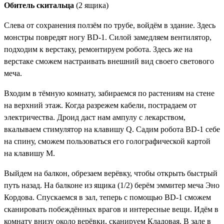
Обитель скитальца
(2 ящика)
Слева от сохранения ползём по трубе, войдём в здание. Здесь
монстры повредят ногу BD-1. Силой замедляем вентилятор,
подходим к верстаку, ремонтируем робота. Здесь же на
верстаке сможем настраивать внешний вид своего светового
меча.
Входим в тёмную комнату, забираемся по растениям на стене
на верхний этаж. Когда разрежем кабели, пострадаем от
электричества. Дроид даст нам ампулу с лекарством,
вкалываем стимулятор на клавишу Q. Садим робота BD-1 себе
на спину, сможем пользоваться его голографической картой
на клавишу M.
Выйдем на балкон, обрезаем верёвку, чтобы открыть быстрый
путь назад. На балконе из ящика (1/2) берём
эммитер меча Эно
Кордова
. Спускаемся в зал, теперь с помощью BD-1 сможем
сканировать побеждённых врагов и интересные вещи. Идём в
комнату внизу около верёвки, сканируем
Кладовая
. В зале в