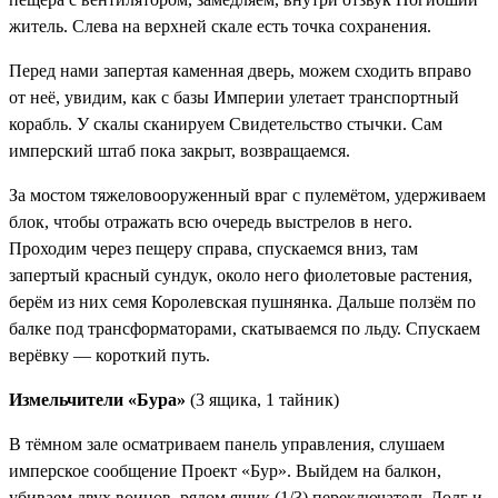
житель
. Слева на верхней скале есть точка сохранения.
Перед нами запертая каменная дверь, можем сходить вправо
от неё, увидим, как с базы Империи улетает транспортный
корабль. У скалы сканируем
Свидетельство стычки
. Сам
имперский штаб пока закрыт, возвращаемся.
За мостом тяжеловооруженный враг с пулемётом, удерживаем
блок, чтобы отражать всю очередь выстрелов в него.
Проходим через пещеру справа, cпускаемся вниз, там
запертый красный сундук, около него фиолетовые растения,
берём из них
семя Королевская пушнянка
. Дальше ползём по
балке под трансформаторами, скатываемся по льду. Спускаем
верёвку — короткий путь.
Измельчители «Бура»
(3 ящика, 1 тайник)
В тёмном зале осматриваем панель управления, слушаем
имперское сообщение
Проект «Бур»
. Выйдем на балкон,
убиваем двух воинов, рядом ящик (1/3)
переключатель Долг и