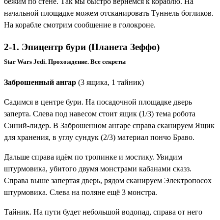
бежим по стене. Так мы быстро вернёмся к кораблю. На
начальной площадке можем отсканировать
Туннель богликов
.
На корабле смотрим сообщение в голокроне.
2-1. Эпицентр бури (Планета Зеффо)
Star Wars Jedi. Прохождение. Все секреты
Заброшенный ангар
(3 ящика, 1 тайник)
Садимся в центре бури. На посадочной площадке дверь
заперта. Слева под навесом стоит ящик (1/3)
тема робота
Синий-лидер
. В Заброшенном ангаре справа сканируем
Ящик
для хранения
, в углу сундук (2/3)
материал пончо Браво
.
Дальше справа идём по тропинке и мостику. Увидим
штурмовика, убитого двумя монстрами кабанами сказз.
Справа выше запертая дверь, рядом сканируем
Электропосох
штурмовика
. Слева на поляне ещё 3 монстра.
Тайник. На пути будет небольшой водопад, справа от него