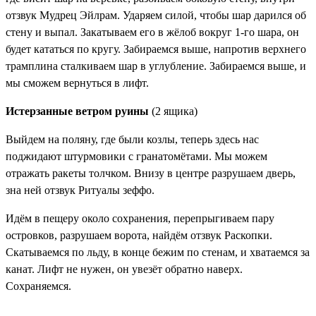
отзвук
Мудрец Эйлрам
. Ударяем силой, чтобы шар дарился об
стену и выпал. Закатываем его в жёлоб вокруг 1-го шара, он
будет кататься по кругу. Забираемся выше, напротив верхнего
трамплина сталкиваем шар в углубление. Забираемся выше, и
мы сможем вернуться в лифт.
Истерзанные ветром руины
(2 ящика)
Выйдем на поляну, где были козлы, теперь здесь нас
поджидают штурмовики с гранатомётами. Мы можем
отражать ракеты толчком. Внизу в центре разрушаем дверь,
зна ней отзвук
Ритуалы зеффо
.
Идём в пещеру около сохранения, перепрыгиваем пару
островков, разрушаем ворота, найдём отзвук
Раскопки
.
Скатываемся по льду, в конце бежим по стенам, и хватаемся за
канат. Лифт не нужен, он увезёт обратно наверх.
Сохраняемся.