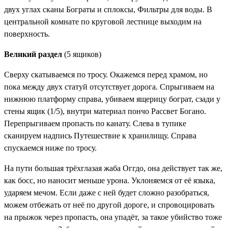
двух углах сканы
Бограты и сплоксы, Фильтры для воды
. В
центральной комнате по круговой лестнице выходим на
поверхность.
Великий раздел
(5 ящиков)
Сверху скатываемся по тросу. Окажемся перед храмом, но
пока между двух статуй отсутствует дорога. Спрыгиваем на
нижнюю платформу справа, убиваем ящерицу бограт, сзади у
стены ящик (1/5), внутри
материал пончо Рассвет Богано
.
Перепрыгиваем пропасть по канату. Слева в тупике
сканируем надпись
Путешествие к хранилищу
. Справа
спускаемся ниже по тросу.
На пути большая трёхглазая жаба Оггдо, она действует так же,
как босс, но наносит меньше урона. Уклоняемся от её языка,
ударяем мечом. Если даже с ней будет сложно разобраться,
можем отбежать от неё по другой дороге, и спровоцировать
на прыжок через пропасть, она упадёт, за такое убийство тоже