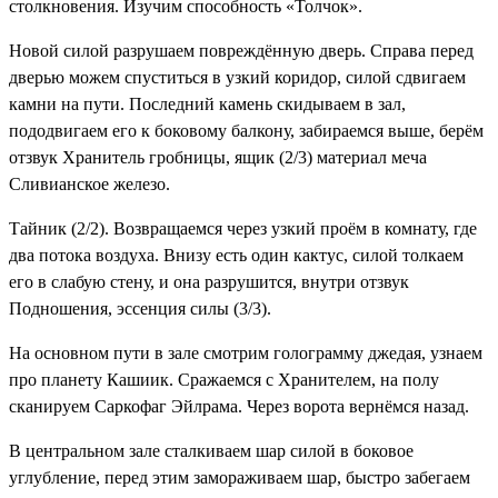
столкновения. Изучим
способность «Толчок»
.
Новой силой разрушаем повреждённую дверь. Справа перед
дверью можем спуститься в узкий коридор, силой сдвигаем
камни на пути. Последний камень скидываем в зал,
пододвигаем его к боковому балкону, забираемся выше, берём
отзвук
Хранитель гробницы
, ящик (2/3)
материал меча
Сливианское железо
.
Тайник (2/2). Возвращаемся через узкий проём в комнату, где
два потока воздуха. Внизу есть один кактус, силой толкаем
его в слабую стену, и она разрушится, внутри отзвук
Подношения
,
эссенция силы (3/3)
.
На основном пути в зале смотрим голограмму джедая, узнаем
про планету Кашиик. Сражаемся с Хранителем, на полу
сканируем
Саркофаг Эйлрама
. Через ворота вернёмся назад.
В центральном зале сталкиваем шар силой в боковое
углубление, перед этим замораживаем шар, быстро забегаем