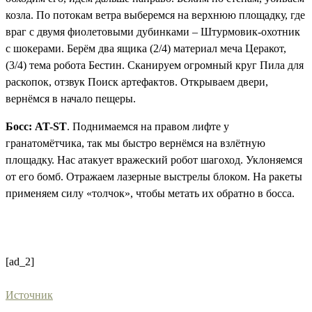
козла. По потокам ветра выберемся на верхнюю площадку, где
враг с двумя фиолетовыми дубинками – Штурмовик-охотник
с шокерами. Берём два ящика (2/4)
материал меча Церакот
,
(3/4)
тема робота Бестин
. Сканируем огромный круг
Пила для
раскопок
, отзвук
Поиск артефактов
. Открываем двери,
вернёмся в начало пещеры.
Босс: AT-ST
. Поднимаемся на правом лифте у
гранатомётчика, так мы быстро вернёмся на взлётную
площадку. Нас атакует вражеский робот шагоход. Уклоняемся
от его бомб. Отражаем лазерные выстрелы блоком. На ракеты
применяем силу «толчок», чтобы метать их обратно в босса.
[ad_2]
Источник