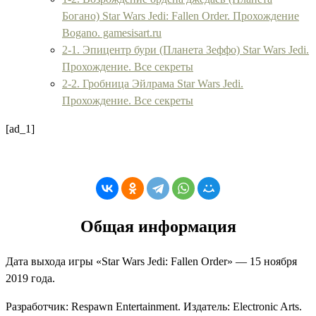
Богано) Star Wars Jedi: Fallen Order. Прохождение
Bogano. gamesisart.ru
2-1. Эпицентр бури (Планета Зеффо) Star Wars Jedi.
Прохождение. Все секреты
2-2. Гробница Эйлрама Star Wars Jedi.
Прохождение. Все секреты
[ad_1]
Общая информация
Дата выхода игры «
Star Wars Jedi: Fallen Order
» — 15 ноября
2019 года.
Разработчик:
Respawn Entertainment
. Издатель:
Electronic Arts
.