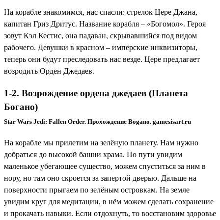
На корабле знакомимся, нас спасли: стрелок Цере Джана,
капитан Гриз Дритус. Название корабля – «Богомол». Героя
зовут Кэл Кестис, она падаван, скрывавшийся под видом
рабочего. Девушки в красном – имперские инквизиторы,
теперь они будут преследовать нас везде. Цере предлагает
возродить Орден Джедаев.
1-2. Возрождение ордена джедаев (Планета
Богано)
Star Wars Jedi: Fallen Order. Прохождение Bogano. gamesisart.ru
На корабле мы прилетим на зелёную планету. Нам нужно
добраться до высокой башни храма. По пути увидим
маленькое убегающее существо, можем спуститься за ним в
нору, но там оно скроется за запертой дверью. Дальше на
поверхности прыгаем по зелёным островкам. На земле
увидим круг для медитации, в нём можем сделать сохранение
и прокачать навыки. Если отдохнуть, то восстановим здоровье