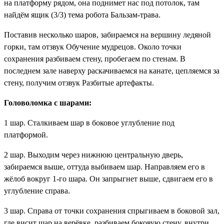
на платформу рядом, она поднимет нас под потолок, там
найдём ящик (3/3)
тема робота Бальзам-трава
.
Поставив несколько шаров, забираемся на вершину ледяной
горки, там отзвук
Обучение мудрецов
. Около точки
сохранения разбиваем стену, пробегаем по стенам. В
последнем зале наверху раскачиваемся на канате, цепляемся за
стену, получим отзвук
Разбитые артефакты
.
Головоломка с шарами:
1 шар. Сталкиваем шар в боковое углубление под
платформой.
2 шар. Выходим через нижнюю центральную дверь,
забираемся выше, оттуда выбиваем шар. Направляем его в
жёлоб вокруг 1-го шара. Он запрыгнет выше, сдвигаем его в
углубление справа.
3 шар. Справа от точки сохранения спрыгиваем в боковой зал,
где висит шар на верёвке, разбиваем боковую стену, внутри