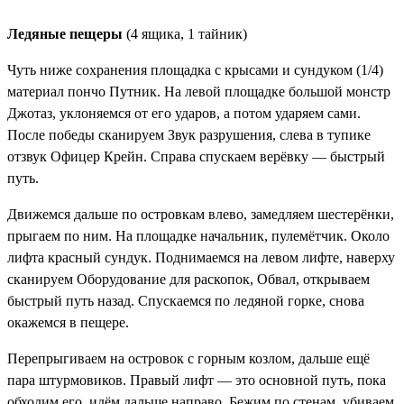
Ледяные пещеры
(4 ящика, 1 тайник)
Чуть ниже сохранения площадка с крысами и сундуком (1/4)
материал пончо Путник
. На левой площадке большой монстр
Джотаз, уклоняемся от его ударов, а потом ударяем сами.
После победы сканируем
Звук разрушения
, слева в тупике
отзвук
Офицер Крейн
. Справа спускаем верёвку — быстрый
путь.
Движемся дальше по островкам влево, замедляем шестерёнки,
прыгаем по ним. На площадке начальник, пулемётчик. Около
лифта красный сундук. Поднимаемся на левом лифте, наверху
сканируем
Оборудование для раскопок, Обвал
, открываем
быстрый путь назад. Спускаемся по ледяной горке, снова
окажемся в пещере.
Перепрыгиваем на островок с горным козлом, дальше ещё
пара штурмовиков. Правый лифт — это основной путь, пока
обходим его, идём дальше направо. Бежим по стенам, убиваем