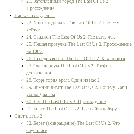
21. Затопленный город The Last Of Us 2.
Прохождение
Парк. Сиэтл, день 1
23. Урок следопыта The Last Of Us 2. Почему
хейтят
24. Стадион The Last Of Us 2. Где взять лук
25. Пешая прогулка The Last Of Us 2. Прохождение
на 100%
26. Передовая база The Last Of Us 2. Как пройти
27. Океанариум The Last Of Us 2. Трофеи,
достижения
28. Территория врага Одни из нас 2
29. Зимний визит The Last Of Us 2. Почему Эбби
убила Джоэла
30. Лес The Last Of Us 2. Прохождение
31. Берег The Last Of Us 2. Где найти кобуру
Сиэтл, день 2
32. Берег (возвращение) The Last Of Us 2. Что
случилось