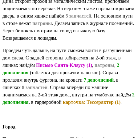
Дина откроет проход за металлическим листом, проползаем,
поднимаемся по верёвке. На верхнем этаже справа открываем
дверь, в синем ящике найдём
5 запчастей
. На основном пути
в столе лежат
патроны
. Делаем запись в журнале посещений.
Через бинокль смотрим на город и лыжную базу.
Возвращаемся к лошадям.
Проедем чуть дальше, на пути сможем войти в разрушенный
дом слева. С задней стороны забираемся на 2-ой этаж, в
ящиках найдём
Письмо Санта-Клаусу (1)
,
патроны
,
2
дополнения
(таблетки для прокачки навыков). Справа
пролазим внутрь фургона, на кровати
7 дополнений
, в
ящичках
8 запчастей
. Справа впереди по машине
поднимаемся на 2-ой этаж дома, внутри на тумбочке найдём
2
дополнения
, в гардеробной
карточка: Тессерактер (1)
.
Город