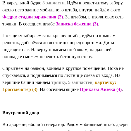
В караульной будке
3 запчасти
. Идём к решетчатому забору,
около него здание мобильного штаба, внутри найдём фото
Федра: стадии заражения (2)
. За штабом, в изоляторах есть
тряпки. В соседнем штабе
Записка беженца (3)
.
По ящику забираемся на крышу штаба, идём по крышам
решеток, доберёмся до лестницы перед воротами. Дина
подсадит нас. Наверху прыгаем по балкам, на дальней
площадке сможем перелезть бетонную стену.
Спрыгнем на балкон, войдём в круглое помещение. Пока не
спускаемся, а поднимаемся по лестнице слева от входа. На
вершине башни найдём
тряпку, 5 запчастей
,
карточку:
Гроссмейстер (3)
. На соседнем ящике
Приказы Айзека (4)
.
Внутренний двор
Во дворе нерабочий генератор. Рядом мобильный штаб, двери