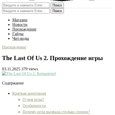
Поиск
Поиск
Магазин
Новости
Прохождение
Гайды
Чит-коды
Прохождение
The Last Of Us 2. Прохождение игры
03.11.2025
379
views
Содержание
Краткая аннотация
О чем игра?
Особенности
Почему игра вызвала столько споров?