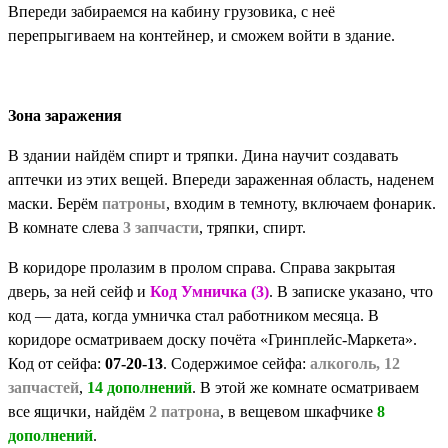
Впереди забираемся на кабину грузовика, с неё
перепрыгиваем на контейнер, и сможем войти в здание.
Зона заражения
В здании найдём спирт и тряпки. Дина научит создавать
аптечки из этих вещей. Впереди зараженная область, наденем
маски. Берём
патроны
, входим в темноту, включаем фонарик.
В комнате слева
3 запчасти
, тряпки, спирт.
В коридоре пролазим в пролом справа. Справа закрытая
дверь, за ней сейф и
Код Умничка (3)
. В записке указано, что
код — дата, когда умничка стал работником месяца. В
коридоре осматриваем доску почёта «Гринплейс-Маркета».
Код от сейфа:
07-20-13
. Содержимое сейфа:
алкоголь, 12
запчастей
,
14 дополнений
. В этой же комнате осматриваем
все ящички, найдём
2 патрона
, в вещевом шкафчике
8
дополнений
.