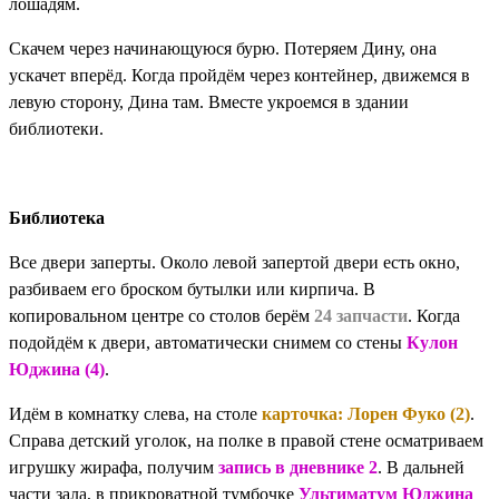
лошадям.
Скачем через начинающуюся бурю. Потеряем Дину, она
ускачет вперёд. Когда пройдём через контейнер, движемся в
левую сторону, Дина там. Вместе укроемся в здании
библиотеки.
Библиотека
Все двери заперты. Около левой запертой двери есть окно,
разбиваем его броском бутылки или кирпича. В
копировальном центре со столов берём
24 запчасти
. Когда
подойдём к двери, автоматически снимем со стены
Кулон
Юджина (4)
.
Идём в комнатку слева, на столе
карточка: Лорен Фуко (2)
.
Справа детский уголок, на полке в правой стене осматриваем
игрушку жирафа, получим
запись в дневнике 2
. В дальней
части зала, в прикроватной тумбочке
Ультиматум Юджина