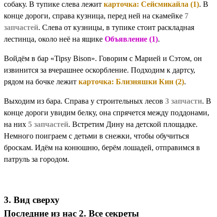
собаку. В тупике слева лежит
карточка: Сейсмикайла (1)
. В
конце дороги, справа кузница, перед ней на скамейке
7
запчастей
. Слева от кузницы, в тупике стоит раскладная
лестинца, около неё на ящике
Объявление (1)
.
Войдём в бар «Tipsy Bison». Говорим с Марией и Сэтом, он
извинится за вчерашнее оскорбление. Подходим к дартсу,
рядом на бочке лежит
карточка: Близняшки Кин (2)
.
Выходим из бара. Справа у строительных лесов
3 запчасти
. В
конце дороги увидим белку, она спрячется между поддонами,
на них
5 запчастей
. Встретим Дину на детской площадке.
Немного поиграем с детьми в снежки, чтобы обучиться
броскам. Идём на конюшню, берём лошадей, отправимся в
патруль за городом.
3. Вид сверху
Последние из нас 2. Все секреты