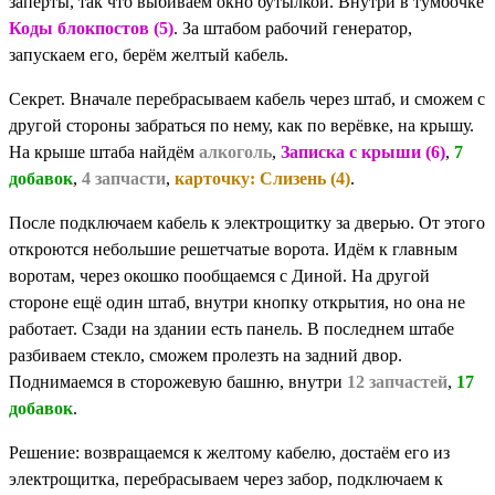
заперты, так что выбиваем окно бутылкой. Внутри в тумбочке
Коды блокпостов (5)
. За штабом рабочий генератор,
запускаем его, берём желтый кабель.
Секрет. Вначале перебрасываем кабель через штаб, и сможем с
другой стороны забраться по нему, как по верёвке, на крышу.
На крыше штаба найдём
алкоголь
,
Записка с крыши (6)
,
7
добавок
,
4 запчасти
,
карточку: Слизень (4)
.
После подключаем кабель к электрощитку за дверью. От этого
откроются небольшие решетчатые ворота. Идём к главным
воротам, через окошко пообщаемся с Диной. На другой
стороне ещё один штаб, внутри кнопку открытия, но она не
работает. Сзади на здании есть панель. В последнем штабе
разбиваем стекло, сможем пролезть на задний двор.
Поднимаемся в сторожевую башню, внутри
12 запчастей
,
17
добавок
.
Решение: возвращаемся к желтому кабелю, достаём его из
электрощитка, перебрасываем через забор, подключаем к