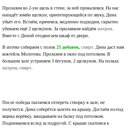
Пролазим во 2-ую щель в стене, за ней провалимся. На нас
нападёт зомби щелкун, ориентирующийся по звуку, Дина
убьёт его. Встаём, прячемся, медленно подходим, скрытно
убиваем ещё 2 щелкунов. За прилавком найдём
патрон
.
Вместе с Диной отодвигаем шкаф от двери.
В аптеке собираем с полок
25 добавок
,
спирт
. Дина даст нам
коктейль Молотова. Пролазим в окно под потолком. В
большом зале устраняем 3 бегунов, 2 щелкунов. На полках
патрон, спирт
.
После победы пытаемся отпереть створку в зале, не
получится. Дина соберётся залезть на крышу. Достаём из-под
ящика верёвку, закидываем на балку под потолком.
Поднимаемся вслед за подругой. С крыши скатимся к