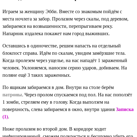
Играем за женщину Эбби. Вместе со знакомым пойдём с
места ночлега за забор. Пролазим через скалы, под деревом,
забираемся на возвышенности, перепрыгиваем реку.
Напарник издалека покажет нам город выживших.
Оставшись в одиночестве, решим напасть на отдельный
блокпост справа. Идём по скалам, увидим замёрзшие тела.
Когда пролезем через ущелье, на нас нападёт 1 зараженный
человек. Уклоняемся, наносим серию ударов, добиваем. На
поляне ещё 3 таких зараженных.
По ящикам забираемся в дом. Внутри на столе берём
патроны
. Через пролом спускаемся под пол. На нас поползёт
1 зомби, стреляем ему в голову. Когда выползем на
поверхность, слева забираемся в окно, внутри здания
Записка
(1)
.
Ниже пролазим во второй дом. В коридоре ходит
инфицированный, сможем подкрасться и бесшумно убить его