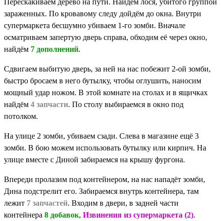
Перескакиваем дерево на пути. Найдём лося, убитого группой
зараженных. По кровавому следу дойдём до окна. Внутри
супермаркета бесшумно убиваем 1-го зомби. Вначале
осматриваем запертую дверь справа, обходим её через окно,
найдём
7 дополнений
.
Сдвигаем выбитую дверь, за ней на нас побежит 2-ой зомби,
быстро бросаем в него бутылку, чтобы оглушить, наносим
мощный удар ножом. В этой комнате на столах и в ящичках
найдём
4 запчасти
. По столу выбираемся в окно под
потолком.
На улице 2 зомби, убиваем сзади. Слева в магазине ещё 3
зомби. В бою можем использовать бутылку или кирпич. На
улице вместе с Диной забираемся на крышу фургона.
Впереди пролазим под контейнером, на нас нападёт зомби,
Дина подстрелит его. Забираемся внутрь контейнера, там
лежит
7 запчастей
. Входим в двери, в задней части
контейнера
8 добавок
,
Извинения из супермаркета (2)
.