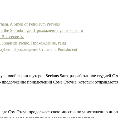
em. A Smell of Petroleum Prevails
f the Stormbringer. Прохождение game-super.ru
. Все секреты
 Roadside Picnic. Прохождение, гайд
 Mayhem. Прохождение Crime and Punishment
культовой серии шутеров
Serious Sam
, разработанное студией
Cr
о продолжение приключений Сэма Стоуна, который отправляется
х, где Сэм Стоун продолжает свою миссию по уничтожению иноп