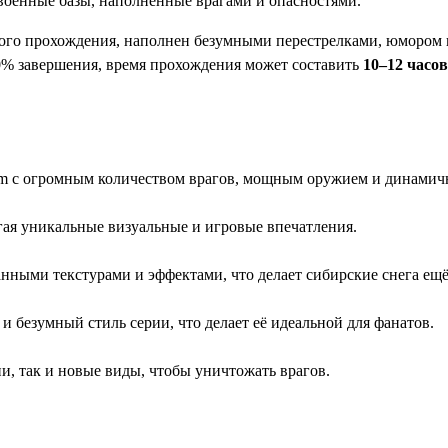
военные базы, наполненные врагами и опасностями.
ого прохождения, наполнен безумными перестрелками, юмором и 
00% завершения, время прохождения может составить
10–12 часов
Sam с огромным количеством врагов, мощным оружием и динами
гая уникальные визуальные и игровые впечатления.
нными текстурами и эффектами, что делает сибирские снега ещ
и безумный стиль серии, что делает её идеальной для фанатов.
и, так и новые виды, чтобы уничтожать врагов.