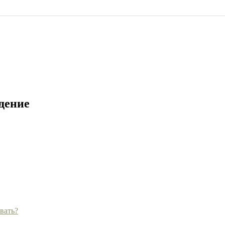
ждение
вать?