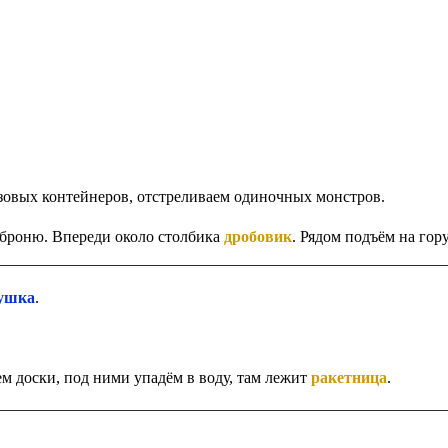
зовых контейнеров, отстреливаем одиночных монстров.
 броню. Впереди около столбика
дробовик
. Рядом подъём на гору
ушка
.
ем доски, под ними упадём в воду, там лежит
ракетница
.